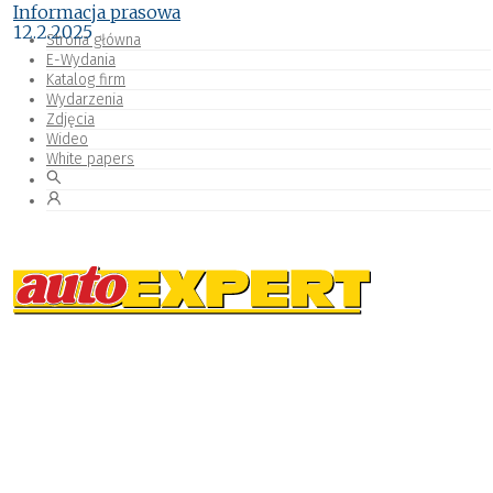
Informacja prasowa
12.2.2025
Strona główna
E-Wydania
Katalog firm
Wydarzenia
Zdjęcia
Wideo
White papers