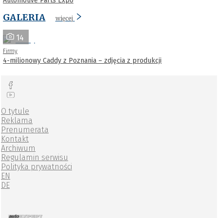
Automotive Parts Expo
GALERIA
więcej
14
Firmy
4-milionowy Caddy z Poznania – zdjęcia z produkcji
O tytule
Reklama
Prenumerata
Kontakt
Archiwum
Regulamin serwisu
Polityka prywatności
EN
DE