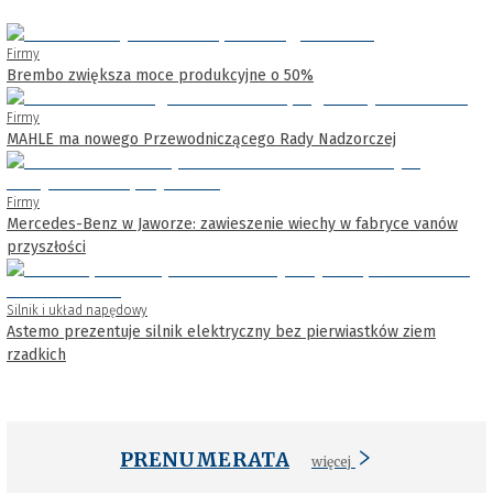
Firmy
Brembo zwiększa moce produkcyjne o 50%
Firmy
MAHLE ma nowego Przewodniczącego Rady Nadzorczej
Firmy
Mercedes-Benz w Jaworze: zawieszenie wiechy w fabryce vanów
przyszłości
Silnik i układ napędowy
Astemo prezentuje silnik elektryczny bez pierwiastków ziem
rzadkich
PRENUMERATA
więcej