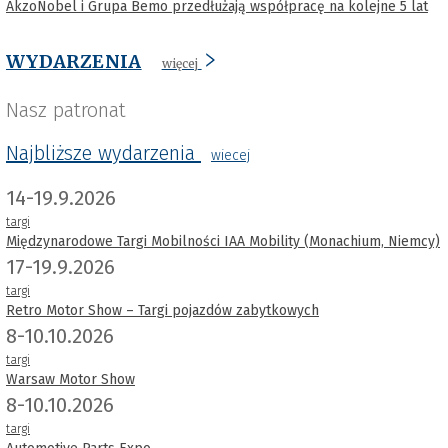
AkzoNobel i Grupa Bemo przedłużają współpracę na kolejne 5 lat
WYDARZENIA
więcej
Nasz patronat
Najbliższe wydarzenia
wiecej
14-19.9.2026
targi
Międzynarodowe Targi Mobilności IAA Mobility (Monachium, Niemcy)
17-19.9.2026
targi
Retro Motor Show – Targi pojazdów zabytkowych
8-10.10.2026
targi
Warsaw Motor Show
8-10.10.2026
targi