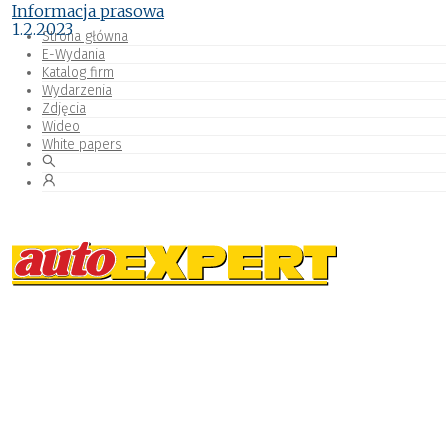
Informacja prasowa
1.2.2023
Strona główna
E-Wydania
Katalog firm
Wydarzenia
Zdjęcia
Wideo
White papers