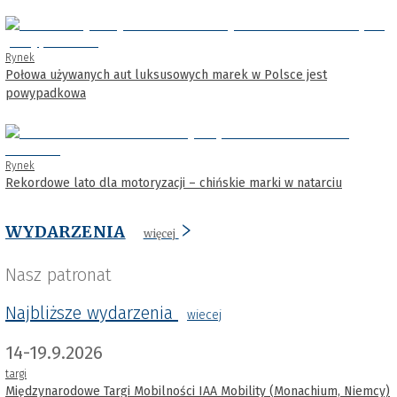
Rynek
Połowa używanych aut luksusowych marek w Polsce jest
powypadkowa
Rynek
Rekordowe lato dla motoryzacji – chińskie marki w natarciu
WYDARZENIA
więcej
Nasz patronat
Najbliższe wydarzenia
wiecej
14-19.9.2026
targi
Międzynarodowe Targi Mobilności IAA Mobility (Monachium, Niemcy)