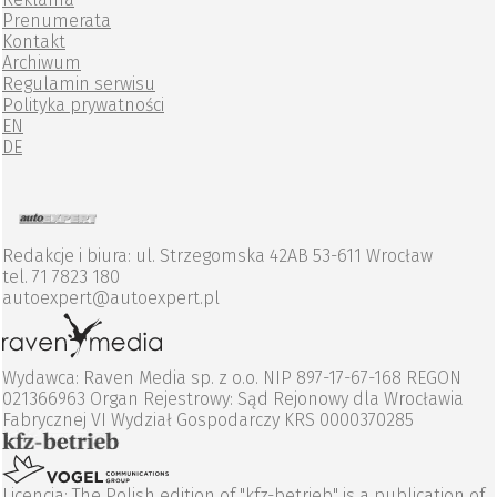
Prenumerata
Kontakt
Archiwum
Regulamin serwisu
Polityka prywatności
EN
DE
Redakcje i biura: ul. Strzegomska 42AB 53-611 Wrocław
tel. 71 7823 180
autoexpert@autoexpert.pl
Wydawca: Raven Media sp. z o.o. NIP 897-17-67-168 REGON
021366963 Organ Rejestrowy: Sąd Rejonowy dla Wrocławia
Fabrycznej VI Wydział Gospodarczy KRS 0000370285
Licencja: The Polish edition of "kfz-betrieb" is a publication of