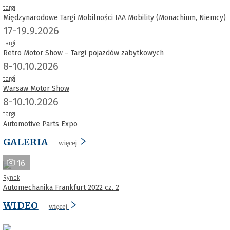
targi
Międzynarodowe Targi Mobilności IAA Mobility (Monachium, Niemcy)
17-19.9.2026
targi
Retro Motor Show – Targi pojazdów zabytkowych
8-10.10.2026
targi
Warsaw Motor Show
8-10.10.2026
targi
Automotive Parts Expo
GALERIA
więcej
16
Rynek
Automechanika Frankfurt 2022 cz. 2
WIDEO
więcej