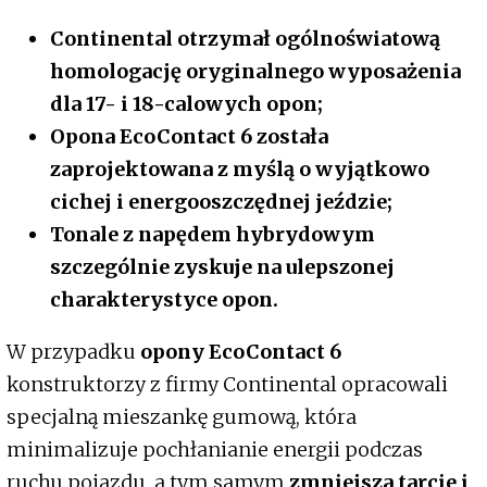
Continental otrzymał ogólnoświatową
homologację oryginalnego wyposażenia
dla 17- i 18-calowych opon;
Opona EcoContact 6 została
zaprojektowana z myślą o wyjątkowo
cichej i energooszczędnej jeździe;
Tonale z napędem hybrydowym
szczególnie zyskuje na ulepszonej
charakterystyce opon.
W przypadku
opony EcoContact 6
konstruktorzy z firmy Continental opracowali
specjalną mieszankę gumową, która
minimalizuje pochłanianie energii podczas
ruchu pojazdu, a tym samym
zmniejsza tarcie i