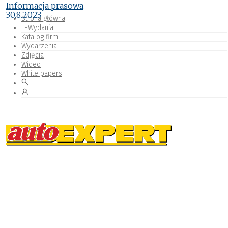
Informacja prasowa
30.8.2023
Strona główna
E-Wydania
Katalog firm
Wydarzenia
Zdjęcia
Wideo
White papers