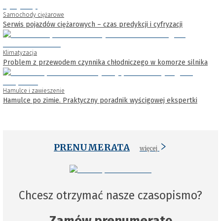
Samochody ciężarowe
Serwis pojazdów ciężarowych – czas predykcji i cyfryzacji
Klimatyzacja
Problem z przewodem czynnika chłodniczego w komorze silnika
Hamulce i zawieszenie
Hamulce po zimie. Praktyczny poradnik wyścigowej ekspertki
PRENUMERATA
więcej
Chcesz otrzymać nasze czasopismo?
Zamów prenumeratę