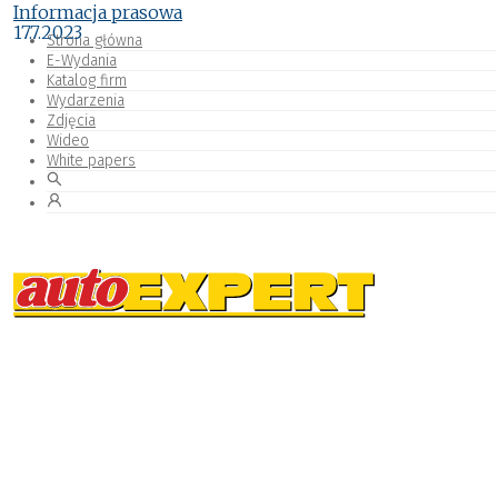
Informacja prasowa
17.7.2023
Strona główna
E-Wydania
Katalog firm
Wydarzenia
Zdjęcia
Wideo
White papers