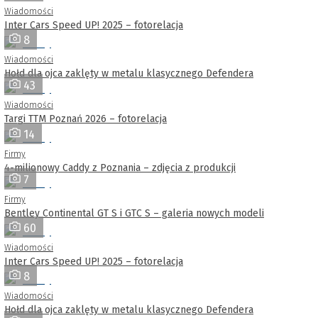
Wiadomości
Inter Cars Speed UP! 2025 – fotorelacja
8
Wiadomości
Hołd dla ojca zaklęty w metalu klasycznego Defendera
43
Wiadomości
Targi TTM Poznań 2026 – fotorelacja
14
Firmy
4-milionowy Caddy z Poznania – zdjęcia z produkcji
7
Firmy
Bentley Continental GT S i GTC S – galeria nowych modeli
60
Wiadomości
Inter Cars Speed UP! 2025 – fotorelacja
8
Wiadomości
Hołd dla ojca zaklęty w metalu klasycznego Defendera