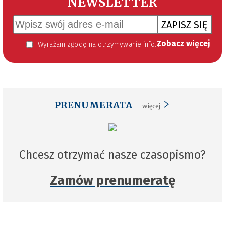
NEWSLETTER
ZAPISZ SIĘ
Zobacz więcej
Wyrażam zgodę na otrzymywanie informacji handlowej kierowanej do mnie za pomocą środków komunikacji elektronicznej w szczególności poczty elektronicznej zgodnie z przepisem art. 10 ust 2 ustawy z dnia 18 lipca 2002 roku o świadczeniu usług drogą elektroniczną (Dz. U. 144 z 2002 r. poz. 1204). Zgoda jest dobrowolna, jednak jej wyrażenie jest konieczne, aby otrzymywać newsletter.
PRENUMERATA
więcej
Chcesz otrzymać nasze czasopismo?
Zamów prenumeratę