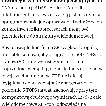
równolegle wiele systemów operacyjnych
, np.
QNX dla funkcji ADAS i Android Auto dla
infotainment. Inną ważną zaletą jest to, że stosy
oprogramowania już opracowane i wdrożone na
konkretnych mikroprocesorach mogą być
przeniesione do struktury wielodomenowej.
Aby to uwzględnić, firma ZF zwiększyła ogólną
moc obliczeniową, aby osiągnąć do 1500 TOPS, co
stanowi 50-proc. wzrost w stosunku do
poprzedniej wersji high-end. Jednocześnie nowa
edycja wielodomenowa ZF ProAI oferuje
wyjątkowo dobrą wydajność energetyczną na
poziomie 5 TOPS na wat, zachowując przy tym
kompaktową obudowę o wymiarach 12×6×2 cale.
Wielodomenowy ZF ProAI odpowiada na