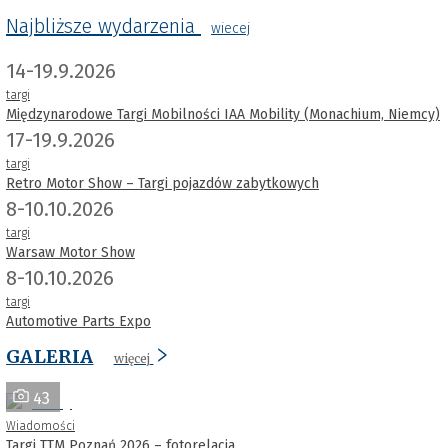
Najbliższe wydarzenia
wiecej
14-19.9.2026
targi
Międzynarodowe Targi Mobilności IAA Mobility (Monachium, Niemcy)
17-19.9.2026
targi
Retro Motor Show – Targi pojazdów zabytkowych
8-10.10.2026
targi
Warsaw Motor Show
8-10.10.2026
targi
Automotive Parts Expo
GALERIA
więcej
43
Wiadomości
Targi TTM Poznań 2026 – fotorelacja