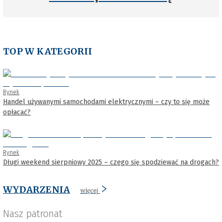
TOP W KATEGORII
Rynek
Handel używanymi samochodami elektrycznymi – czy to się może
opłacać?
Rynek
Długi weekend sierpniowy 2025 – czego się spodziewać na drogach?
WYDARZENIA
więcej
Nasz patronat