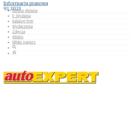
Informacja prasowa
9.1.2023
Strona główna
E-Wydania
Katalog firm
Wydarzenia
Zdjęcia
Wideo
White papers