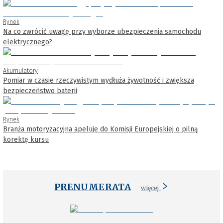
Rynek
Na co zwrócić uwagę przy wyborze ubezpieczenia samochodu
elektrycznego?
Akumulatory
Pomiar w czasie rzeczywistym wydłuża żywotność i zwiększa
bezpieczeństwo baterii
Rynek
Branża motoryzacyjna apeluje do Komisji Europejskiej o pilną
korektę kursu
PRENUMERATA
więcej