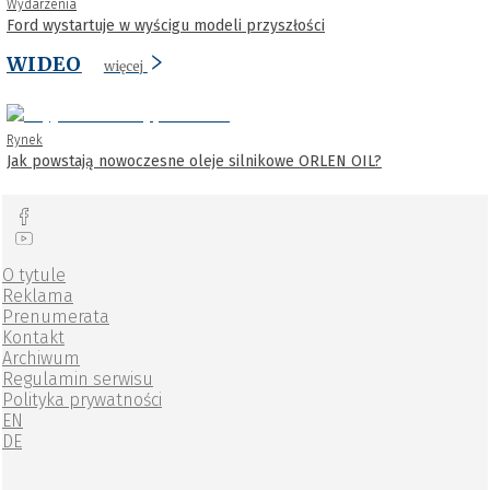
Wydarzenia
Ford wystartuje w wyścigu modeli przyszłości
WIDEO
więcej
Rynek
Jak powstają nowoczesne oleje silnikowe ORLEN OIL?
O tytule
Reklama
Prenumerata
Kontakt
Archiwum
Regulamin serwisu
Polityka prywatności
EN
DE