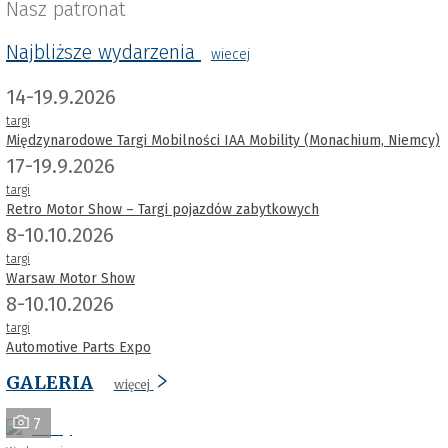
Nasz patronat
Najbliższe wydarzenia
wiecej
14-19.9.2026
targi
Międzynarodowe Targi Mobilności IAA Mobility (Monachium, Niemcy)
17-19.9.2026
targi
Retro Motor Show – Targi pojazdów zabytkowych
8-10.10.2026
targi
Warsaw Motor Show
8-10.10.2026
targi
Automotive Parts Expo
GALERIA
więcej
7