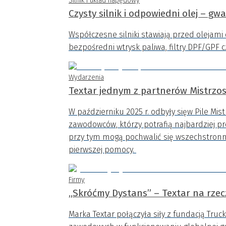
Silnik i układ napędowy
Czysty silnik i odpowiedni olej – gw
Współczesne silniki stawiają przed olejam
bezpośredni wtrysk paliwa, filtry DPF/GPF c
Wydarzenia
Textar jednym z partnerów Mistrzo
W październiku 2025 r. odbyły sięw Pile Mi
zawodowców, którzy potrafią najbardziej 
przy tym mogą pochwalić się wszechstron
pierwszej pomocy.
Firmy
„Skróćmy Dystans” – Textar na rzec
Marka Textar połączyła siły z fundacją Truc