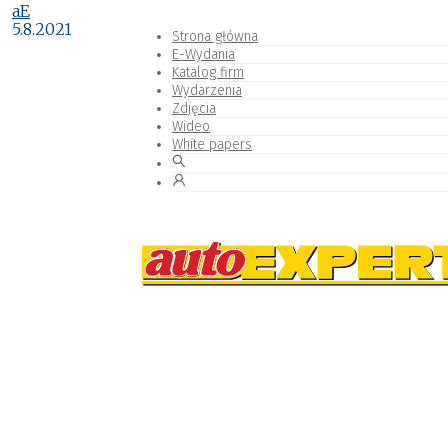
aE
5.8.2021
Strona główna
E-Wydania
Katalog firm
Wydarzenia
Zdjęcia
Wideo
White papers