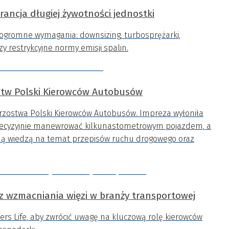
arancja długiej żywotności jednostki
i ogromne wymagania: downsizing, turbosprężarki,
zy restrykcyjne normy emisji spalin.
stw Polski Kierowców Autobusów
strzostwa Polski Kierowców Autobusów. Impreza wyłoniła
precyzyjnie manewrować kilkunastometrowym pojazdem, a
ną wiedzą na temat przepisów ruchu drogowego oraz
z wzmacniania więzi w branży transportowej
kers Life, aby zwrócić uwagę na kluczową rolę kierowców