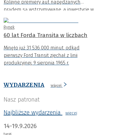
Kolejne premiery aut napędzanych
prądem są wstrzymywane, a inwestycje w
nowe platformy ograniczane. Coraz
wyraźniej widać, że dynamiczny rozwój
Rynek
samochodów EV napotyka na poważne
60 lat Forda Transita w liczbach
bariery.
Minęło już 31 536 000 minut, odkąd
pierwszy Ford Transit zjechał z linii
produkcyjnej, 9 sierpnia 1965 r.
WYDARZENIA
więcej
Nasz patronat
Najbliższe wydarzenia
wiecej
14-19.9.2026
targi