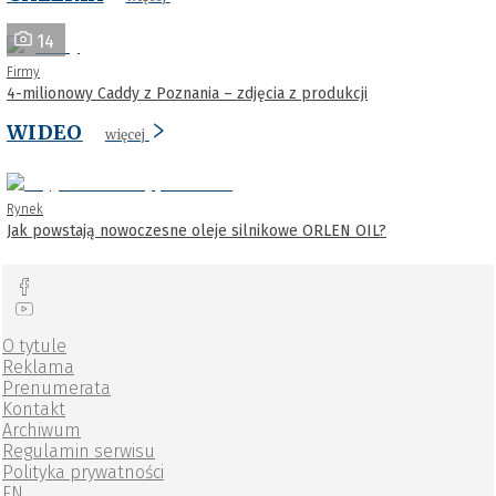
14
Firmy
4-milionowy Caddy z Poznania – zdjęcia z produkcji
WIDEO
więcej
Rynek
Jak powstają nowoczesne oleje silnikowe ORLEN OIL?
O tytule
Reklama
Prenumerata
Kontakt
Archiwum
Regulamin serwisu
Polityka prywatności
EN