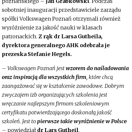
poznańskiego –
Jan Grabkowski
. Podczas
sobotniej inauguracji przedstawiciele zarządu
spółki Volkswagen Poznań otrzymali również
wyróżnienie za jakość nauki w klasach
patronackich.
Z rąk dr Larsa Gutheila,
dyrektora generalnego AHK odebrała je
prezeska Stefanie Hegels.
–
Volkswagen Poznań jest
wzorem do naśladowania
oraz inspiracją dla wszystkich firm
, które chcą
zaangażować się w kształcenie zawodowe. Dobrym
zwyczajem izb organizujących szkolenia jest
wręczanie najlepszym firmom szkoleniowym
certyfikatu potwierdzającego doskonałą jakość
szkoleń. Jest to
pierwsze takie wyróżnienie w Polsc
e
– powiedział
dr Lars Gutheil
.