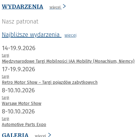
WYDARZENIA
więcej
Nasz patronat
Najbliższe wydarzenia
wiecej
14-19.9.2026
targi
Międzynarodowe Targi Mobilności IAA Mobility (Monachium, Niemcy)
17-19.9.2026
targi
Retro Motor Show – Targi pojazdów zabytkowych
8-10.10.2026
targi
Warsaw Motor Show
8-10.10.2026
targi
Automotive Parts Expo
GALERIA
więcej