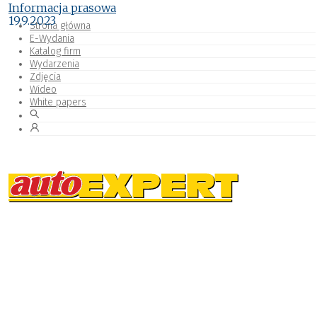
Informacja prasowa
19.9.2023
Strona główna
E-Wydania
Katalog firm
Wydarzenia
Zdjęcia
Wideo
White papers