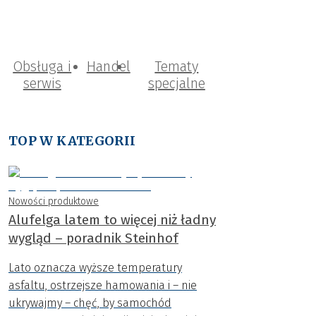
Obsługa i
Handel
Tematy
serwis
specjalne
TOP W KATEGORII
Nowości produktowe
Alufelga latem to więcej niż ładny
wygląd – poradnik Steinhof
Lato oznacza wyższe temperatury
asfaltu, ostrzejsze hamowania i – nie
ukrywajmy – chęć, by samochód