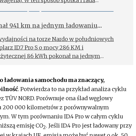
wagena). W ten sposób spółka i rada
ą Grupę Volkswagen w celu osiągnięcia
onał 941 km na jednym ładowaniu
wydajności na torze Nardo w południowych
arz ID.7 Pro S o mocy 286 KM i
żytecznej 86 kWh pokonał na jednym
rów.
do ładowania samochodu ma znaczący,
ilność
. Potwierdza to na przykład analiza cyklu
zez TÜV NORD. Porównuje ona ślad węglowy
gu 200 000 kilometrów z porównywalnym
m. W tym porównaniu ID.4 Pro w całym cyklu
niższą emisję CO
. Jeśli ID.4 Pro jest ładowany przy
2
nej w krajach UE, emisja może być nawet o ok. 50