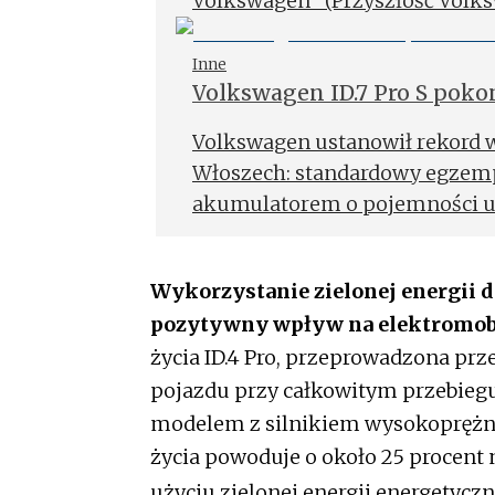
Volkswagen” (Przyszłość Volks
zakładowa wspólnie pozycjonuj
trwałego sukcesu.
Inne
Volkswagen ID.7 Pro S pok
akumulatora
Volkswagen ustanowił rekord 
Włoszech: standardowy egzempl
akumulatorem o pojemności u
ładowaniu dystans 941 kilomet
Wykorzystanie zielonej energii 
pozytywny wpływ na elektromob
życia ID.4 Pro, przeprowadzona pr
pojazdu przy całkowitym przebie
modelem z silnikiem wysokoprężny
życia powoduje o około 25 procent 
użyciu zielonej energii energetycz