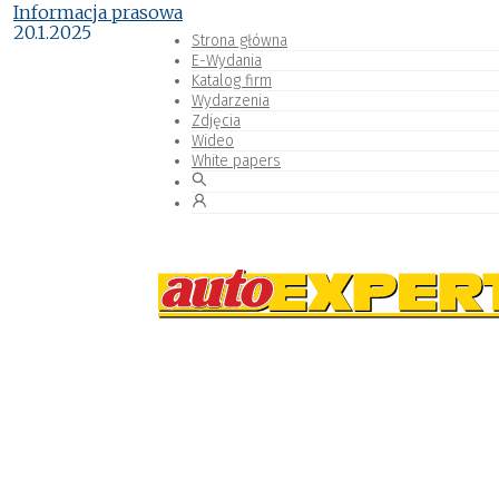
Informacja prasowa
20.1.2025
Strona główna
E-Wydania
Katalog firm
Wydarzenia
Zdjęcia
Wideo
White papers