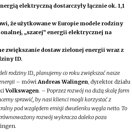
nergią elektryczną dostarczyły łącznie ok. 1,1
wi, że użytkowane w Europie modele rodziny
onalnej, „szarej” energii elektrycznej na
e zwiększanie dostaw zielonej energii wraz z
odziny ID.
li rodziny ID., planujemy co roku zwiększać nasze
energii
– mówi
Andreas Walingen
, dyrektor działu
rki
Volkswagen
. – P
oprzez rozwój na dużą skalę farm
emy sprawić, by nasi klienci mogli korzystać z
ralny pod względem emisji dwutlenku węgla netto. To
 zrównoważony rozwój wykracza daleko poza
ingen.