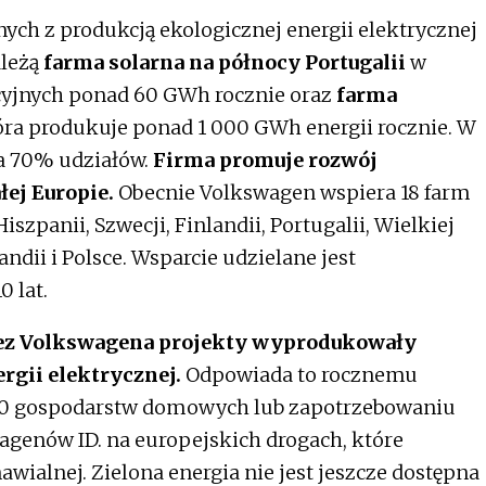
ch z produkcją ekologicznej energii elektrycznej
ależą
farma solarna na północy Portugalii
w
cyjnych ponad 60 GWh rocznie oraz
farma
tóra produkuje ponad 1 000 GWh energii rocznie. W
ma 70% udziałów.
Firma promuje rozwój
łej Europie.
Obecnie Volkswagen wspiera 18 farm
szpanii, Szwecji, Finlandii, Portugalii, Wielkiej
ndii i Polsce. Wsparcie udzielane jest
 lat.
zez Volkswagena projekty wyprodukowały
ergii elektrycznej.
Odpowiada to rocznemu
000 gospodarstw domowych lub zapotrzebowaniu
wagenów ID. na europejskich drogach, które
awialnej. Zielona energia nie jest jeszcze dostępna