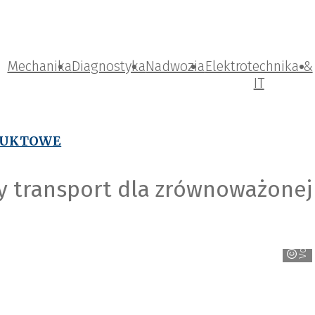
Mechanika
Diagnostyka
Nadwozia
Elektrotechnika &
IT
DUKTOWE
ty transport dla zrównoważonej
Volkswagen