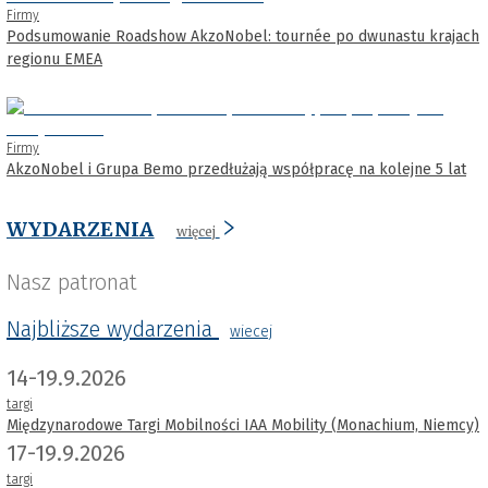
Firmy
Podsumowanie Roadshow AkzoNobel: tournée po dwunastu krajach
regionu EMEA
Firmy
AkzoNobel i Grupa Bemo przedłużają współpracę na kolejne 5 lat
WYDARZENIA
więcej
Nasz patronat
Najbliższe wydarzenia
wiecej
14-19.9.2026
targi
Międzynarodowe Targi Mobilności IAA Mobility (Monachium, Niemcy)
17-19.9.2026
targi