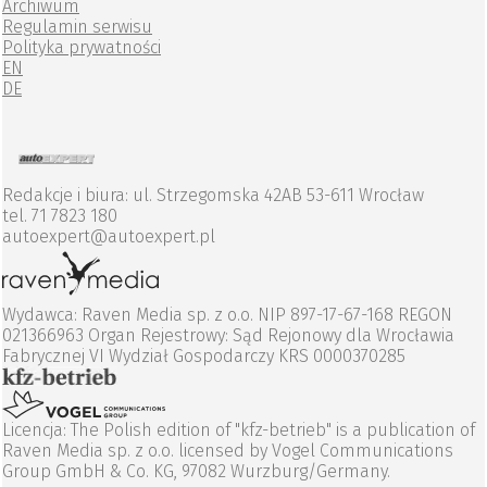
Archiwum
Regulamin serwisu
Polityka prywatności
EN
DE
Redakcje i biura: ul. Strzegomska 42AB 53-611 Wrocław
tel. 71 7823 180
autoexpert@autoexpert.pl
Wydawca: Raven Media sp. z o.o. NIP 897-17-67-168 REGON
021366963 Organ Rejestrowy: Sąd Rejonowy dla Wrocławia
Fabrycznej VI Wydział Gospodarczy KRS 0000370285
Licencja: The Polish edition of "kfz-betrieb" is a publication of
Raven Media sp. z o.o. licensed by Vogel Communications
Group GmbH & Co. KG, 97082 Wurzburg/Germany.