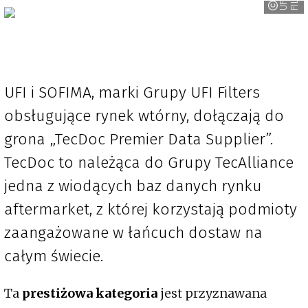
U
F
I
F
I
L
T
E
R
UFI i SOFIMA, marki Grupy UFI Filters
obsługujące rynek wtórny, dołączają do
grona „TecDoc Premier Data Supplier”.
TecDoc to należąca do Grupy TecAlliance
jedna z wiodących baz danych rynku
aftermarket, z której korzystają podmioty
zaangażowane w łańcuch dostaw na
całym świecie.
Ta
prestiżowa kategoria
jest przyznawana