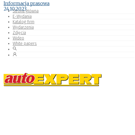
Informacja prasowa
24.10.2023
Strona główna
E-Wydania
Katalog firm
Wydarzenia
Zdjęcia
Wideo
White papers