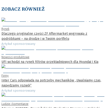
ZOBACZ RÓWNIEŻ
Rynek
Dlaczego oryginalne części ZF Aftermarket wygrywają z
podróbkami – na drodze i w Twoim portfelu
Artykuł sponsorowany
Nowości produktowe
UFI wchodzi na rynek filtrów przekładniowych dla Hyundai i Kia
Firmy
Inter Cars odpowiada na potrzeby mechaników „Uwalniamy czas,
napędzamy rozwój”
Artykuł sponsorowany
Ludzie i komentarze