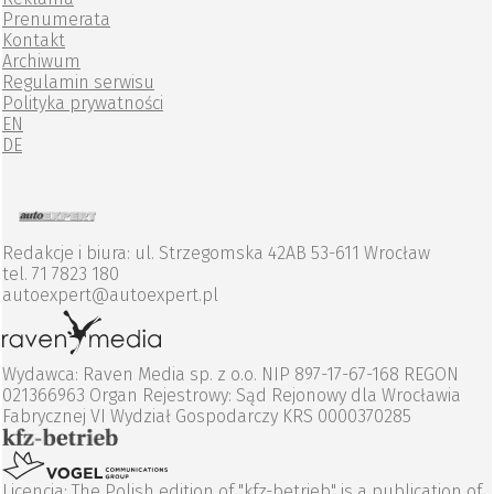
Prenumerata
Kontakt
Archiwum
Regulamin serwisu
Polityka prywatności
EN
DE
Redakcje i biura: ul. Strzegomska 42AB 53-611 Wrocław
tel. 71 7823 180
autoexpert@autoexpert.pl
Wydawca: Raven Media sp. z o.o. NIP 897-17-67-168 REGON
021366963 Organ Rejestrowy: Sąd Rejonowy dla Wrocławia
Fabrycznej VI Wydział Gospodarczy KRS 0000370285
Licencja: The Polish edition of "kfz-betrieb" is a publication of