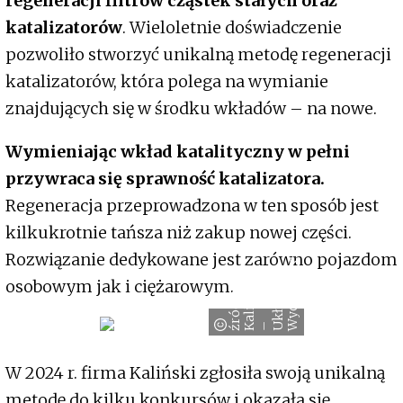
regeneracji filtrów cząstek stałych oraz
katalizatorów
. Wieloletnie doświadczenie
pozwoliło stworzyć unikalną metodę regeneracji
katalizatorów, która polega na wymianie
znajdujących się w środku wkładów – na nowe.
Wymieniając wkład katalityczny w pełni
przywraca się sprawność katalizatora.
Regeneracja przeprowadzona w ten sposób jest
kilkukrotnie tańsza niż zakup nowej części.
Rozwiązanie dedykowane jest zarówno pojazdom
e
osobowym jak i ciężarowym.
i
ź
r
ó
d
ł
o
:
a
l
i
ń
s
k
k
ł
a
d
y
W
y
d
e
c
h
o
w
K
– U
W 2024 r. firma Kaliński zgłosiła swoją unikalną
metodę do kilku konkursów i okazała się