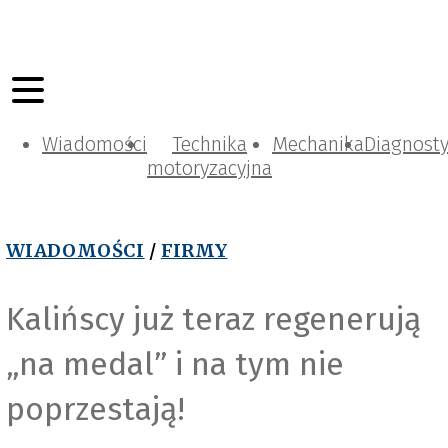
Wiadomości
Technika
Mechanika
Diagnost
motoryzacyjna
WIADOMOŚCI
/
FIRMY
Kalińscy już teraz regenerują
„na medal” i na tym nie
e
poprzestają!
a
l
i
ń
s
i
k
ł
a
d
W
y
d
e
h
o
w
k
y
c