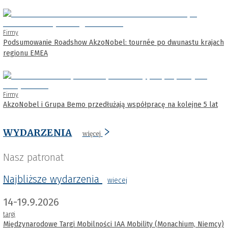
Firmy
Podsumowanie Roadshow AkzoNobel: tournée po dwunastu krajach
regionu EMEA
Firmy
AkzoNobel i Grupa Bemo przedłużają współpracę na kolejne 5 lat
WYDARZENIA
więcej
Nasz patronat
Najbliższe wydarzenia
wiecej
14-19.9.2026
targi
Międzynarodowe Targi Mobilności IAA Mobility (Monachium, Niemcy)