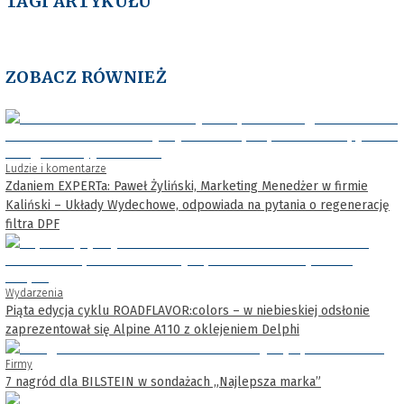
TAGI ARTYKUŁU
ZOBACZ RÓWNIEŻ
Ludzie i komentarze
Zdaniem EXPERTa: Paweł Żyliński, Marketing Menedżer w firmie
Kaliński – Układy Wydechowe, odpowiada na pytania o regenerację
filtra DPF
Wydarzenia
Piąta edycja cyklu ROADFLAVOR:colors – w niebieskiej odsłonie
zaprezentował się Alpine A110 z oklejeniem Delphi
Firmy
7 nagród dla BILSTEIN w sondażach „Najlepsza marka”