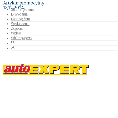
Artykuł promocyjny
18.12.2024
Strona główna
E-Wydania
Katalog firm
Wydarzenia
Zdjęcia
Wideo
White papers