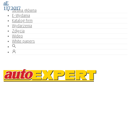
aE
13.7.2017
Strona główna
E-Wydania
Katalog firm
Wydarzenia
Zdjęcia
Wideo
White papers