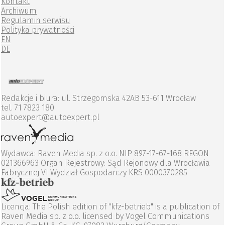
Kontakt
Archiwum
Regulamin serwisu
Polityka prywatności
EN
DE
Redakcje i biura: ul. Strzegomska 42AB 53-611 Wrocław
tel. 71 7823 180
autoexpert@autoexpert.pl
Wydawca: Raven Media sp. z o.o. NIP 897-17-67-168 REGON
021366963 Organ Rejestrowy: Sąd Rejonowy dla Wrocławia
Fabrycznej VI Wydział Gospodarczy KRS 0000370285
Licencja: The Polish edition of "kfz-betrieb" is a publication of
Raven Media sp. z o.o. licensed by Vogel Communications