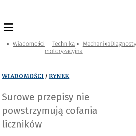
Wiadomości
Technika
Mechanika
Diagnost
motoryzacyjna
WIADOMOŚCI
/
RYNEK
Surowe przepisy nie
powstrzymują cofania
liczników
carVertical