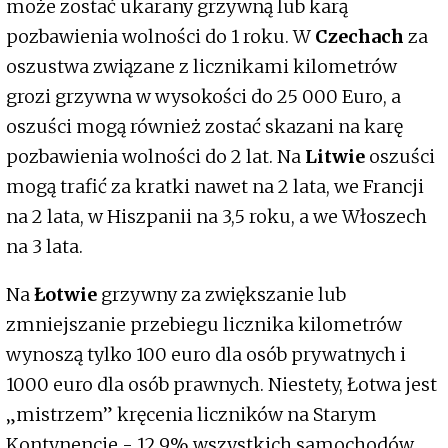
może zostać ukarany grzywną lub karą
pozbawienia wolności do 1 roku. W
Czechach
za
oszustwa związane z licznikami kilometrów
grozi grzywna w wysokości do 25 000 Euro, a
oszuści mogą również zostać skazani na karę
pozbawienia wolności do 2 lat. Na
Litwie
oszuści
mogą trafić za kratki nawet na 2 lata, we Francji
na 2 lata, w Hiszpanii na 3,5 roku, a we Włoszech
na 3 lata.
Na
Łotwie
grzywny za zwiększanie lub
zmniejszanie przebiegu licznika kilometrów
wynoszą tylko 100 euro dla osób prywatnych i
1000 euro dla osób prawnych. Niestety, Łotwa jest
„mistrzem” kręcenia liczników na Starym
Kontynencie - 12,9% wszystkich samochodów