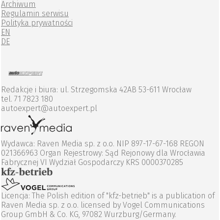
Archiwum
Regulamin serwisu
Polityka prywatności
EN
DE
Redakcje i biura: ul. Strzegomska 42AB 53-611 Wrocław
tel. 71 7823 180
autoexpert@autoexpert.pl
Wydawca: Raven Media sp. z o.o. NIP 897-17-67-168 REGON
021366963 Organ Rejestrowy: Sąd Rejonowy dla Wrocławia
Fabrycznej VI Wydział Gospodarczy KRS 0000370285
Licencja: The Polish edition of "kfz-betrieb" is a publication of
Raven Media sp. z o.o. licensed by Vogel Communications
Group GmbH & Co. KG, 97082 Wurzburg/Germany.