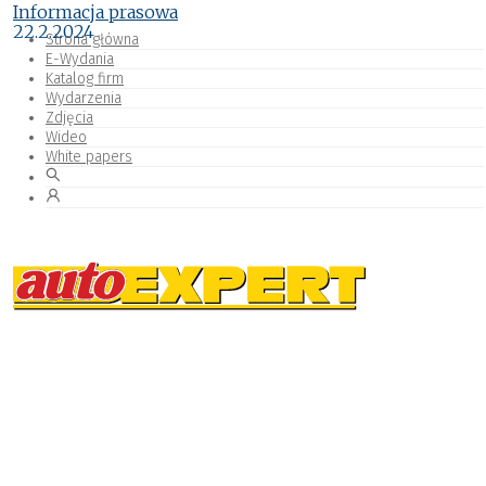
Informacja prasowa
22.2.2024
Strona główna
E-Wydania
Katalog firm
Wydarzenia
Zdjęcia
Wideo
White papers