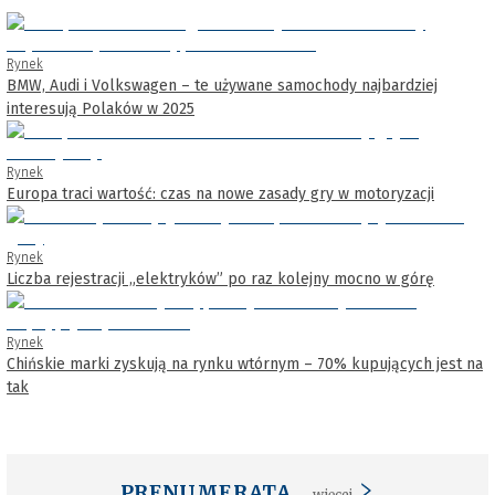
Rynek
BMW, Audi i Volkswagen – te używane samochody najbardziej
interesują Polaków w 2025
Rynek
Europa traci wartość: czas na nowe zasady gry w motoryzacji
Rynek
Liczba rejestracji „elektryków” po raz kolejny mocno w górę
Rynek
Chińskie marki zyskują na rynku wtórnym – 70% kupujących jest na
tak
PRENUMERATA
więcej