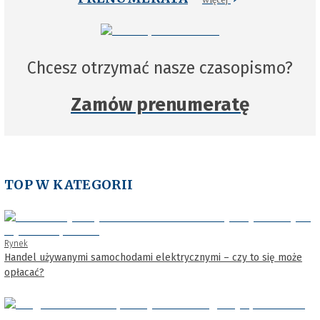
Chcesz otrzymać nasze czasopismo?
Zamów prenumeratę
TOP W KATEGORII
Rynek
Handel używanymi samochodami elektrycznymi – czy to się może
opłacać?