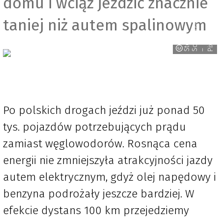
domu i wciąż jeździć znacznie
r
taniej niż autem spalinowym
y
t
e
f
a
n
c
h
w
e
i
h
o
f
e
i
x
a
b
a
S
S
– P
Po polskich drogach jeździ już ponad 50
tys. pojazdów potrzebujących prądu
zamiast węglowodorów. Rosnąca cena
energii nie zmniejszyła atrakcyjności jazdy
autem elektrycznym, gdyż olej napędowy i
benzyna podrożały jeszcze bardziej. W
efekcie dystans 100 km przejedziemy