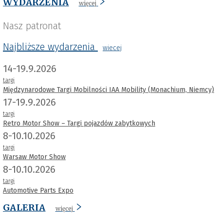
WYDARZENIA
więcej
Nasz patronat
Najbliższe wydarzenia
wiecej
14-19.9.2026
targi
Międzynarodowe Targi Mobilności IAA Mobility (Monachium, Niemcy)
17-19.9.2026
targi
Retro Motor Show – Targi pojazdów zabytkowych
8-10.10.2026
targi
Warsaw Motor Show
8-10.10.2026
targi
Automotive Parts Expo
GALERIA
więcej