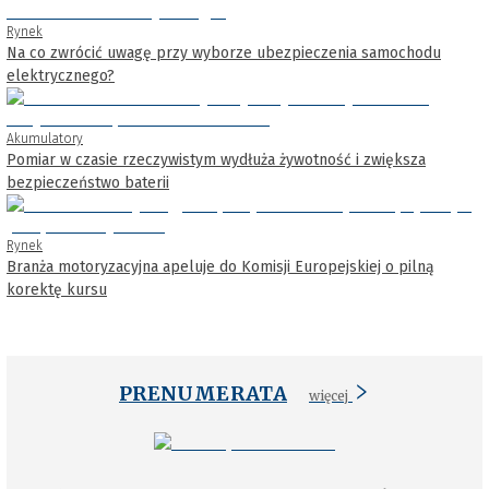
Rynek
Na co zwrócić uwagę przy wyborze ubezpieczenia samochodu
elektrycznego?
Akumulatory
Pomiar w czasie rzeczywistym wydłuża żywotność i zwiększa
bezpieczeństwo baterii
Rynek
Branża motoryzacyjna apeluje do Komisji Europejskiej o pilną
korektę kursu
PRENUMERATA
więcej