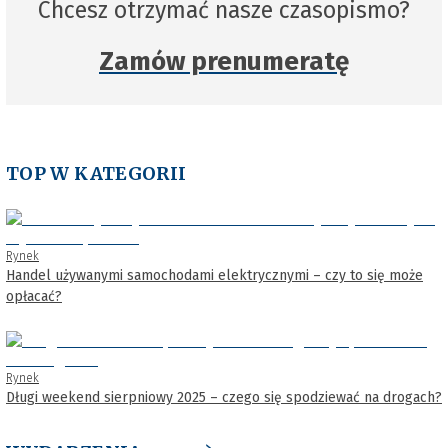
Chcesz otrzymać nasze czasopismo?
Zamów prenumeratę
TOP W KATEGORII
Rynek
Handel używanymi samochodami elektrycznymi – czy to się może
opłacać?
Rynek
Długi weekend sierpniowy 2025 – czego się spodziewać na drogach?