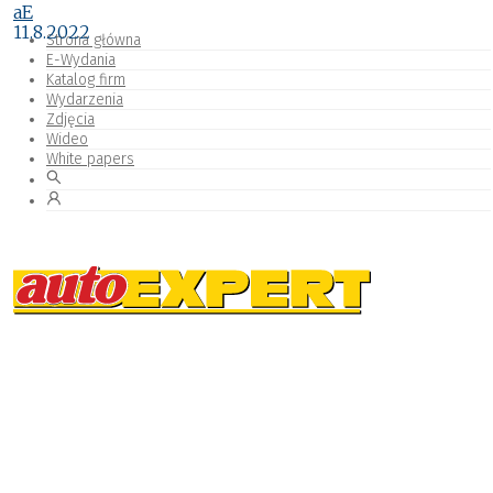
aE
11.8.2022
Strona główna
E-Wydania
Katalog firm
Wydarzenia
Zdjęcia
Wideo
White papers