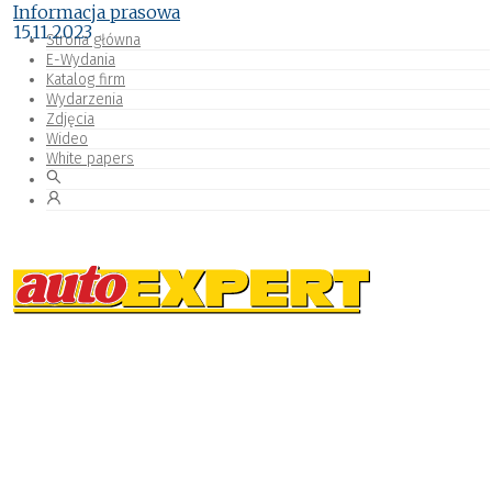
Informacja prasowa
15.11.2023
Strona główna
E-Wydania
Katalog firm
Wydarzenia
Zdjęcia
Wideo
White papers