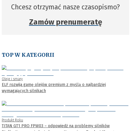
Chcesz otrzymać nasze czasopismo?
Zamów prenumeratę
TOP W KATEGORII
Oleje i smary
ELF rozwija gamę olejów premium z myślą o najbardziej
wymagających silnikach
Produkt Roku
TITAN GT1 PRO FPW03 – odpowiedź na problemy silników