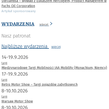
Stellantisa – wywiad z Łukaszem Hercogiem, Product Managerem w
Fuchs Oil Corporation
Artykuł sponsorowany
WYDARZENIA
więcej
Nasz patronat
Najbliższe wydarzenia
wiecej
14-19.9.2026
targi
Międzynarodowe Targi Mobilności IAA Mobility (Monachium, Niemcy)
17-19.9.2026
targi
Retro Motor Show – Targi pojazdów zabytkowych
8-10.10.2026
targi
Warsaw Motor Show
8-10.10.2026