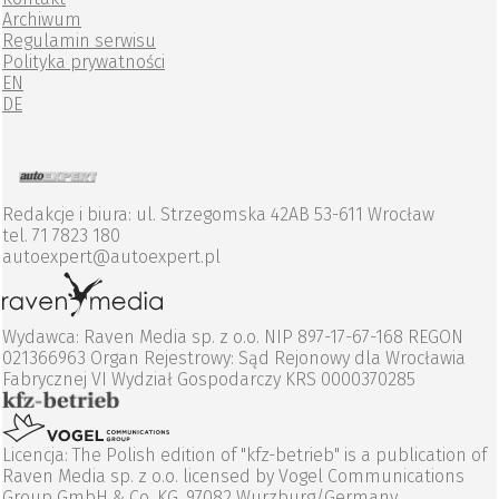
Archiwum
Regulamin serwisu
Polityka prywatności
EN
DE
Redakcje i biura: ul. Strzegomska 42AB 53-611 Wrocław
tel. 71 7823 180
autoexpert@autoexpert.pl
Wydawca: Raven Media sp. z o.o. NIP 897-17-67-168 REGON
021366963 Organ Rejestrowy: Sąd Rejonowy dla Wrocławia
Fabrycznej VI Wydział Gospodarczy KRS 0000370285
Licencja: The Polish edition of "kfz-betrieb" is a publication of
Raven Media sp. z o.o. licensed by Vogel Communications
Group GmbH & Co. KG, 97082 Wurzburg/Germany.