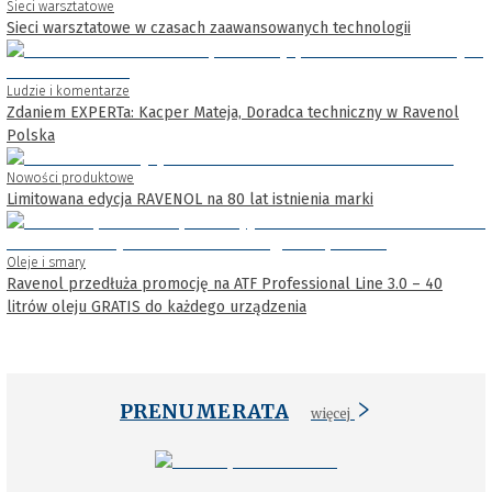
Sieci warsztatowe
Sieci warsztatowe w czasach zaawansowanych technologii
Ludzie i komentarze
Zdaniem EXPERTa: Kacper Mateja, Doradca techniczny w Ravenol
Polska
Nowości produktowe
Limitowana edycja RAVENOL na 80 lat istnienia marki
Oleje i smary
Ravenol przedłuża promocję na ATF Professional Line 3.0 – 40
litrów oleju GRATIS do każdego urządzenia
PRENUMERATA
więcej