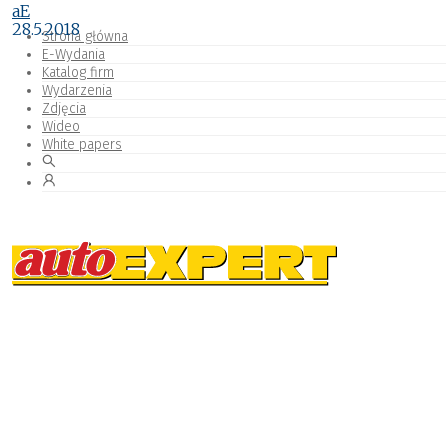
aE
28.5.2018
Strona główna
E-Wydania
Katalog firm
Wydarzenia
Zdjęcia
Wideo
White papers