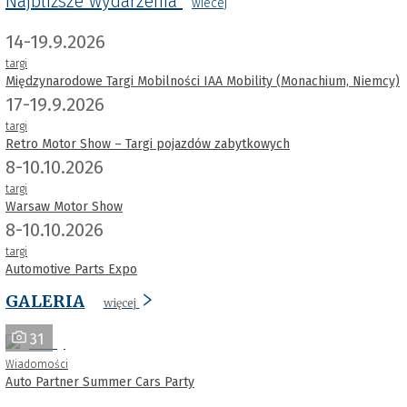
Najbliższe wydarzenia
wiecej
14-19.9.2026
targi
Międzynarodowe Targi Mobilności IAA Mobility (Monachium, Niemcy)
17-19.9.2026
targi
Retro Motor Show – Targi pojazdów zabytkowych
8-10.10.2026
targi
Warsaw Motor Show
8-10.10.2026
targi
Automotive Parts Expo
GALERIA
więcej
31
Wiadomości
Auto Partner Summer Cars Party