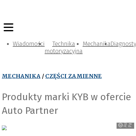
Wiadomości
Technika
Mechanika
Diagnost
motoryzacyjna
MECHANIKA
/
CZĘŚCI ZAMIENNE
Produkty marki KYB w ofercie
Auto Partner
r
A
u
t
o
P
a
r
t
n
e