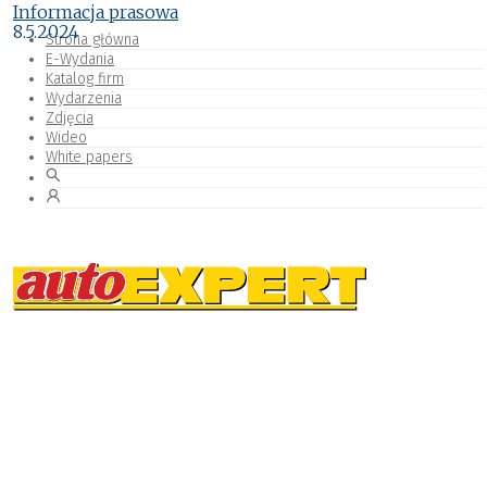
Informacja prasowa
8.5.2024
Strona główna
E-Wydania
Katalog firm
Wydarzenia
Zdjęcia
Wideo
White papers