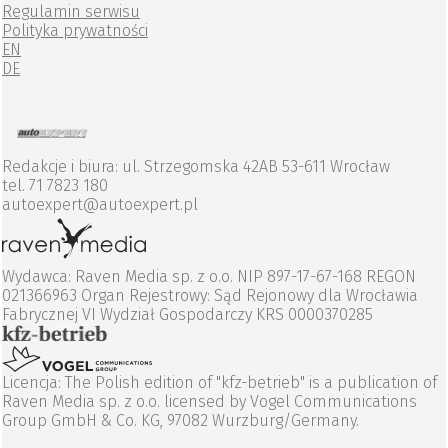
Regulamin serwisu
Polityka prywatności
EN
DE
Redakcje i biura: ul. Strzegomska 42AB 53-611 Wrocław
tel. 71 7823 180
autoexpert@autoexpert.pl
Wydawca: Raven Media sp. z o.o. NIP 897-17-67-168 REGON
021366963 Organ Rejestrowy: Sąd Rejonowy dla Wrocławia
Fabrycznej VI Wydział Gospodarczy KRS 0000370285
Licencja: The Polish edition of "kfz-betrieb" is a publication of
Raven Media sp. z o.o. licensed by Vogel Communications
Group GmbH & Co. KG, 97082 Wurzburg/Germany.