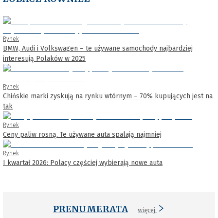
Rynek
BMW, Audi i Volkswagen – te używane samochody najbardziej
interesują Polaków w 2025
Rynek
Chińskie marki zyskują na rynku wtórnym – 70% kupujących jest na
tak
Rynek
Ceny paliw rosną. Te używane auta spalają najmniej
Rynek
I kwartał 2026: Polacy częściej wybierają nowe auta
PRENUMERATA
więcej