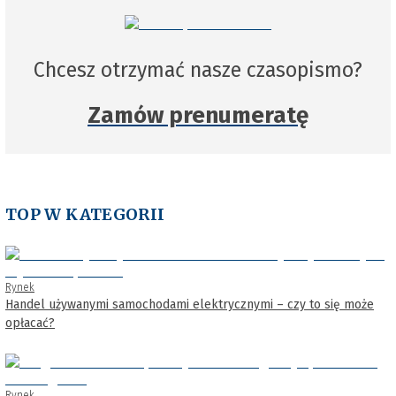
Chcesz otrzymać nasze czasopismo?
Zamów prenumeratę
TOP W KATEGORII
Rynek
Handel używanymi samochodami elektrycznymi – czy to się może
opłacać?
Rynek