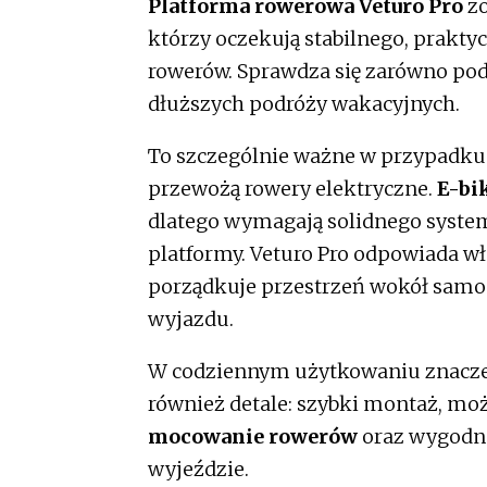
Platforma rowerowa Veturo Pro
zo
którzy oczekują stabilnego, prakt
rowerów. Sprawdza się zarówno po
dłuższych podróży wakacyjnych.
To szczególnie ważne w przypadku o
przewożą rowery elektryczne.
E-bi
dlatego wymagają solidnego syste
platformy. Veturo Pro odpowiada wł
porządkuje przestrzeń wokół samo
wyjazdu.
W codziennym użytkowaniu znaczeni
również detale: szybki montaż, mo
mocowanie rowerów
oraz wygodn
wyjeździe.