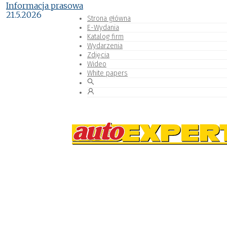
Informacja prasowa
21.5.2026
Strona główna
E-Wydania
Katalog firm
Wydarzenia
Zdjęcia
Wideo
White papers