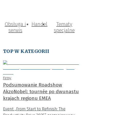
Obsługa i
Handel
Tematy
serwis
specjalne
TOP W KATEGORII
Firmy
Podsumowanie Roadshow
AkzoNobel: tournée po dwunastu
krajach regionu EMEA
Event „From Start to Refinish: The