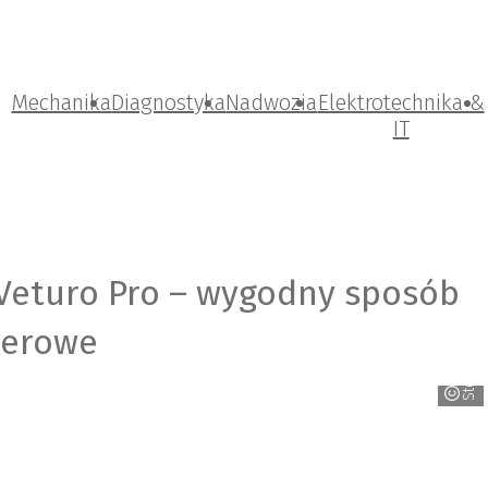
Mechanika
Diagnostyka
Nadwozia
Elektrotechnika &
IT
Veturo Pro – wygodny sposób
werowe
Steinhof