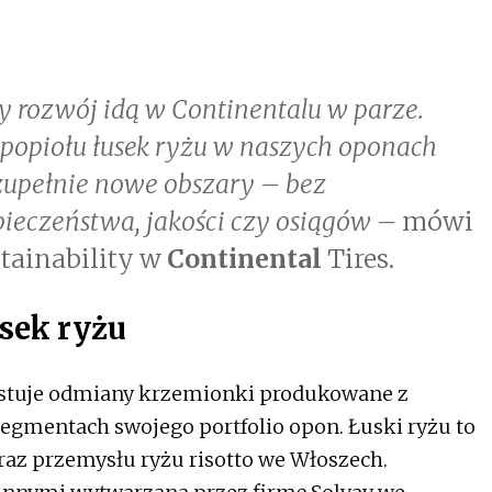
 rozwój idą w Continentalu w parze.
popiołu łusek ryżu w naszych oponach
zupełnie nowe obszary – bez
ieczeństwa, jakości czy osiągów –
mówi
stainability w
Continental
Tires.
usek ryżu
zystuje odmiany krzemionki produkowane z
segmentach swojego portfolio opon. Łuski ryżu to
raz przemysłu ryżu risotto we Włoszech.