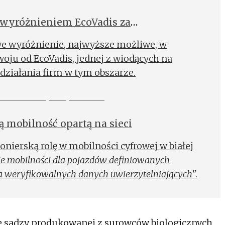
wyróżnieniem EcoVadis za
we wyróżnienie, najwyższe możliwe, w
ju od EcoVadis, jednej z wiodących na
 działania firm w tym obszarze.
 mobilność opartą na sieci
onierską rolę w mobilności cyfrowej w białej
je mobilności dla pojazdów definiowanych
a weryfikowalnych danych uwierzytelniających
".
e sadzy produkowanej z surowców biologicznych,