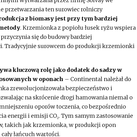
 innymi wytwarzana przez firmę Solvay we
 przetwarzania ten surowiec rolniczy
rodukcja z biomasy jest przy tym bardziej
 metody
. Krzemionka z popiołu łusek ryżu wspiera
przyczynia się do budowy bardziej
. Tradycyjnie surowcem do produkcji krzemionki
ywa kluczową rolę jako dodatek do sadzy w
tosowanych w oponach
– Continental należał do
onka zrewolucjonizowała bezpieczeństwo i
zwalając na skrócenie drogi hamowania niemal o
zmniejszeniu oporów toczenia, co bezpośrednio
cia energii i emisji CO₂. Tym samym zastosowanie
, takich jak krzemionka, w produkcji opon
cały łańcuch wartości.