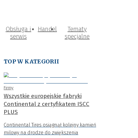
Obsługa i
Handel
Tematy
serwis
specjalne
TOP W KATEGORII
Firmy
Wszystkie europejskie fabryki
Continental z certyfikatem ISCC
PLUS
Continental Tires osiągnął kolejny kamień
milowy na drodze do zwiększenia