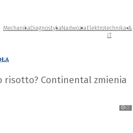
Mechanika
Diagnostyka
Nadwozia
Elektrotechnika &
IT
OŁA
 risotto? Continental zmienia
Continental