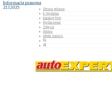
Informacja prasowa
21.7.2025
Strona główna
E-Wydania
Katalog firm
Wydarzenia
Zdjęcia
Wideo
White papers