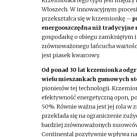
Krzemionka tego typu jest między
Włoszech. W innowacyjnym procesie
przekształca się w krzemionkę –
p
energooszczędna niż tradycyjne
gospodarkę o obiegu zamkniętym i 
zrównoważonego łańcucha wartości
jest piasek kwarcowy.
Od ponad 30 lat krzemionka odgr
wielu mieszankach gumowych s
pionierów tej technologii. Krzemi
efektywność energetyczną opon, po
50%. Równie ważna jest jej rola w 
przekłada się na ograniczenie zuży
bardziej zrównoważonych surowców
Continental pozytywnie wpływa na 