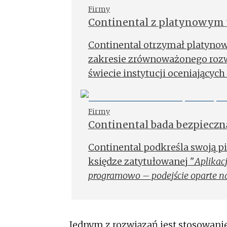
Firmy
Continental z platynowym 
zrównoważony rozwój
Continental otrzymał platyno
zakresie zrównoważonego rozwo
świecie instytucji oceniających
Firmy
Continental bada bezpieczną
Continental podkreśla swoją pi
księdze zatytułowanej "
Aplikac
programowo – podejście oparte n
Jednym z rozwiązań jest stosowani