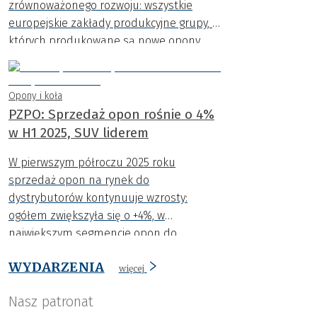
zrównoważonego rozwoju: wszystkie
europejskie zakłady produkcyjne grupy, w
których produkowane są nowe opony,
otrzymały uznaną na całym świecie
międzynarodową certyfikację
zrównoważonego rozwoju i emisji
Opony i koła
dwutlenku węgla (ISCC) PLUS.
PZPO: Sprzedaż opon rośnie o 4%
w H1 2025, SUV liderem
W pierwszym półroczu 2025 roku
sprzedaż opon na rynek do
dystrybutorów kontynuuje wzrosty:
ogółem zwiększyła się o +4%, w
największym segmencie opon do
samochodów osobowych o +1,2%, a do
WYDARZENIA
SUV aż o +20%.
więcej
Nasz patronat