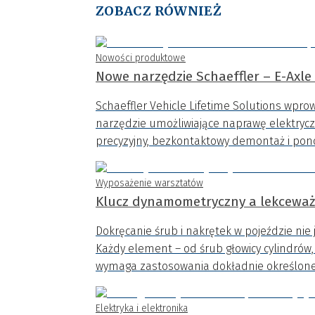
ZOBACZ RÓWNIEŻ
Nowości produktowe
Nowe narzędzie Schaeffler – E-Axle
Schaeffler Vehicle Lifetime Solutions wpro
narzędzie umożliwiające naprawę elektry
precyzyjny, bezkontaktowy demontaż i pono
Wyposażenie warsztatów
Klucz dynamometryczny a lekcewa
Dokręcanie śrub i nakrętek w pojeździe nie
Każdy element – od śrub głowicy cylindrów,
wymaga zastosowania dokładnie określo
Elektryka i elektronika