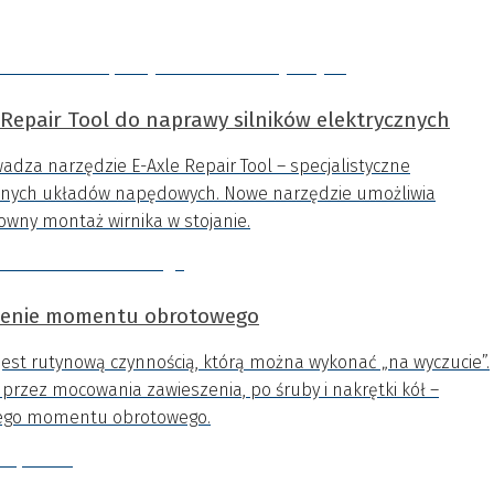
 Repair Tool do naprawy silników elektrycznych
wadza narzędzie E-Axle Repair Tool – specjalistyczne
cznych układów napędowych. Nowe narzędzie umożliwia
wny montaż wirnika w stojanie.
żenie momentu obrotowego
 jest rutynową czynnością, którą można wykonać „na wyczucie”.
 przez mocowania zawieszenia, po śruby i nakrętki kół –
nego momentu obrotowego.