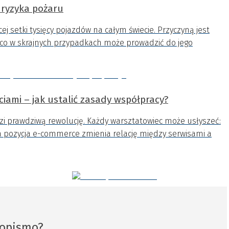
 ryzyka pożaru
j setki tysięcy pojazdów na całym świecie. Przyczyną jest
, co w skrajnych przypadkach może prowadzić do jego
ciami – jak ustalić zasady współpracy?
 prawdziwą rewolucję. Każdy warsztatowiec może usłyszeć:
ejsza pozycja e-commerce zmienia relację między serwisami a
sopismo?