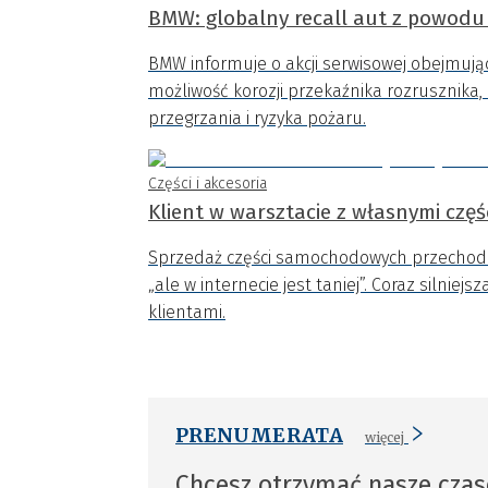
BMW: globalny recall aut z powodu
BMW informuje o akcji serwisowej obejmujące
możliwość korozji przekaźnika rozrusznika
przegrzania i ryzyka pożaru.
Części i akcesoria
Klient w warsztacie z własnymi częś
Sprzedaż części samochodowych przechodzi
„ale w internecie jest taniej”. Coraz silni
klientami.
PRENUMERATA
więcej
Chcesz otrzymać nasze cza