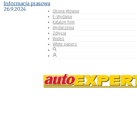
Informacja prasowa
26.9.2024
Strona główna
E-Wydania
Katalog firm
Wydarzenia
Zdjęcia
Wideo
White papers