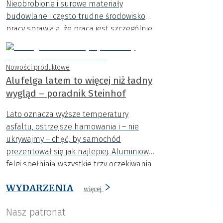
Nieobrobione i surowe materiały
budowlane i często trudne środowisko
pracy sprawiają, że praca jest szczególnie
wymagająca.
Nowości produktowe
Alufelga latem to więcej niż ładny
wygląd – poradnik Steinhof
Lato oznacza wyższe temperatury
asfaltu, ostrzejsze hamowania i – nie
ukrywajmy – chęć, by samochód
prezentował się jak najlepiej. Aluminiowe
felgi spełniają wszystkie trzy oczekiwania
naraz: poprawiają chłodzenie hamulców i
WYDARZENIA
bezpieczeństwo jazdy, odciążają
więcej
zawieszenie, a przy tym podkreślają styl
Nasz patronat
auta.