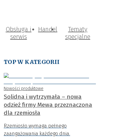
Obsługa i
Handel
Tematy
serwis
specjalne
TOP W KATEGORII
Nowości produktowe
Solidna i wytrzymała – nowa
odzież firmy Mewa przeznaczona
dla rzemiosła
Rzemiosło wymaga pełnego
zaangażowania każdego dnia.