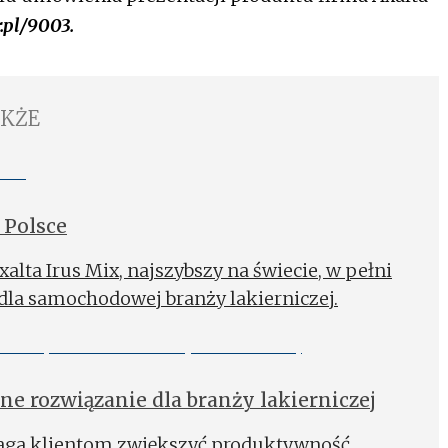
.pl/9003.
AKŻE
 Polsce
alta Irus Mix, najszybszy na świecie, w pełni
la samochodowej branży lakierniczej.
ne rozwiązanie dla branży lakierniczej
aga klientom zwiększyć produktywność,