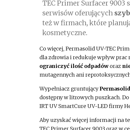
TEC Primer Surfacer 9003 s
serwisów oferujących
szyb
też w firmach, które planu
kosmetyczne.
Co więcej, Permasolid UV-TEC Prim
dla zdrowia i redukuje wpływ prac
ograniczyć ilość odpadów
oraz
nie
mutagennych ani reprotoksycznych
Wypełniacz gruntujący
Permasolid
dostępny w litrowych puszkach. Do
IRT UV SmartCure UV-LED firmy He
Aby uzyskać więcej informacji na 
TEC Primer Surfacer 9003 oraz w c