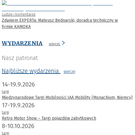
Ludzie i komentarze
Zdaniem EXPERTa: Mateusz Bednarski, doradca techniczny w
firmie KAMOKA
WYDARZENIA
więcej
Nasz patronat
Najbliższe wydarzenia
wiecej
14-19.9.2026
targi
Międzynarodowe Targi Mobilności IAA Mobility (Monachium, Niemcy)
17-19.9.2026
targi
Retro Motor Show – Targi pojazdów zabytkowych
8-10.10.2026
targi