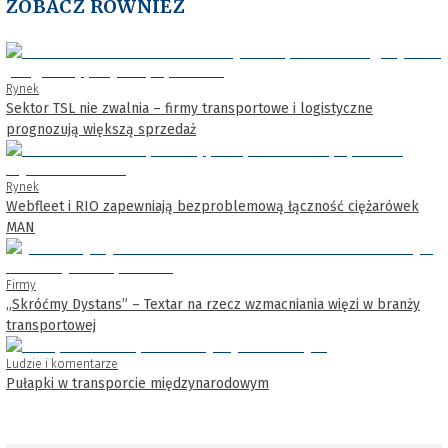
ZOBACZ RÓWNIEŻ
Rynek
Sektor TSL nie zwalnia – firmy transportowe i logistyczne
prognozują większą sprzedaż
Rynek
Webfleet i RIO zapewniają bezproblemową łączność ciężarówek
MAN
Firmy
„Skróćmy Dystans” – Textar na rzecz wzmacniania więzi w branży
transportowej
Ludzie i komentarze
Pułapki w transporcie międzynarodowym