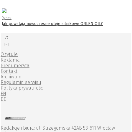
Rynek
Jak powstają nowoczesne oleje silnikowe ORLEN OIL?
O tytule
Reklama
Prenumerata
Kontakt
Archiwum
Regulamin serwisu
Polityka prywatności
EN
DE
Redakcje i biura: ul. Strzegomska 42AB 53-611 Wrocław