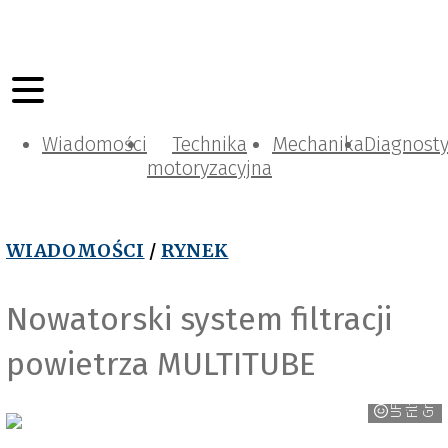
Wiadomości
Technika
Mechanika
Diagnost
motoryzacyjna
WIADOMOŚCI
/
RYNEK
Nowatorski system filtracji
powietrza MULTITUBE
s
p
U
F
I
F
i
l
t
e
r
G
r
o
u