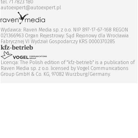
tel. 71 7823 180
autoexpert@autoexpert.pl
Wydawca: Raven Media sp. z o.o. NIP 897-17-67-168 REGON
021366963 Organ Rejestrowy: Sąd Rejonowy dla Wrocławia
Fabrycznej VI Wydział Gospodarczy KRS 0000370285
Licencja: The Polish edition of "kfz-betrieb" is a publication of
Raven Media sp. z o.o. licensed by Vogel Communications
Group GmbH & Co. KG, 97082 Wurzburg/Germany.