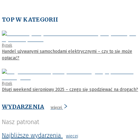
TOP W KATEGORII
Rynek
Handel używanymi samochodami elektrycznymi – czy to się może
opłacać?
Rynek
Długi weekend sierpniowy 2025 – czego się spodziewać na drogach?
WYDARZENIA
więcej
Nasz patronat
Najbliższe wydarzenia
wiecej