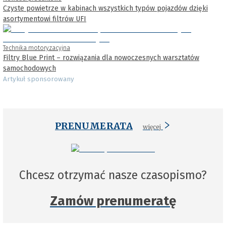
Czyste powietrze w kabinach wszystkich typów pojazdów dzięki
asortymentowi filtrów UFI
Technika motoryzacyjna
Filtry Blue Print – rozwiązania dla nowoczesnych warsztatów
samochodowych
Artykuł sponsorowany
PRENUMERATA
więcej
Chcesz otrzymać nasze czasopismo?
Zamów prenumeratę