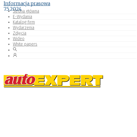
Informacja prasowa
7.5.2024
Strona główna
E-Wydania
Katalog firm
Wydarzenia
Zdjęcia
Wideo
White papers