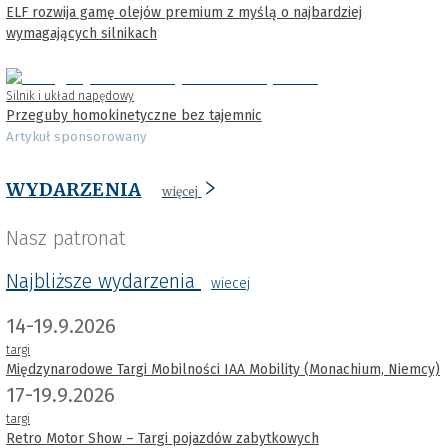
ELF rozwija gamę olejów premium z myślą o najbardziej
wymagających silnikach
Silnik i układ napędowy
Przeguby homokinetyczne bez tajemnic
Artykuł sponsorowany
WYDARZENIA
więcej
Nasz patronat
Najbliższe wydarzenia
wiecej
14-19.9.2026
targi
Międzynarodowe Targi Mobilności IAA Mobility (Monachium, Niemcy)
17-19.9.2026
targi
Retro Motor Show – Targi pojazdów zabytkowych