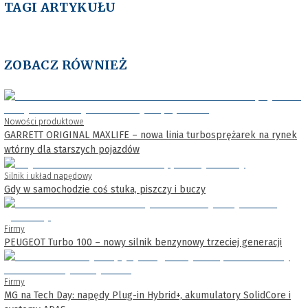
TAGI ARTYKUŁU
ZOBACZ RÓWNIEŻ
Nowości produktowe
GARRETT ORIGINAL MAXLIFE – nowa linia turbosprężarek na rynek
wtórny dla starszych pojazdów
Silnik i układ napędowy
Gdy w samochodzie coś stuka, piszczy i buczy
Firmy
PEUGEOT Turbo 100 – nowy silnik benzynowy trzeciej generacji
Firmy
MG na Tech Day: napędy Plug-in Hybrid+, akumulatory SolidCore i