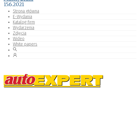
15.6.2021
Strona główna
E-Wydania
Katalog firm
Wydarzenia
Zdjęcia
Wideo
White papers