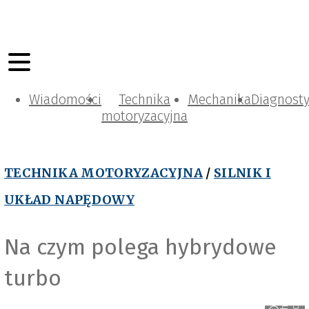
Wiadomości
Technika
Mechanika
Diagnost
motoryzacyjna
TECHNIKA MOTORYZACYJNA
/
SILNIK I
UKŁAD NAPĘDOWY
Na czym polega hybrydowe
y
turbo
C
h
r
i
s
t
o
p
h
S
c
h
ü
t
z
/
P
i
x
a
b
a