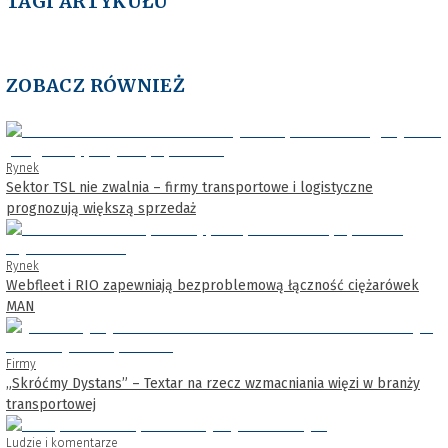
TAGI ARTYKUŁU
ZOBACZ RÓWNIEŻ
Rynek
Sektor TSL nie zwalnia – firmy transportowe i logistyczne
prognozują większą sprzedaż
Rynek
Webfleet i RIO zapewniają bezproblemową łączność ciężarówek
MAN
Firmy
„Skróćmy Dystans” – Textar na rzecz wzmacniania więzi w branży
transportowej
Ludzie i komentarze