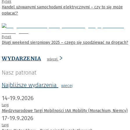
Rynek
Handel używanymi samochodami elektrycznymi – czy to się może
opłacać?
Rynek
Długi weekend sierpniowy 2025 – czego się spodziewać na drogach?
WYDARZENIA
więcej
Nasz patronat
Najbliższe wydarzenia
wiecej
14-19.9.2026
targi
Międzynarodowe Targi Mobilności IAA Mobility (Monachium, Niemcy)
17-19.9.2026
targi