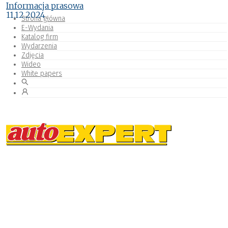
Informacja prasowa
11.12.2024
Strona główna
E-Wydania
Katalog firm
Wydarzenia
Zdjęcia
Wideo
White papers