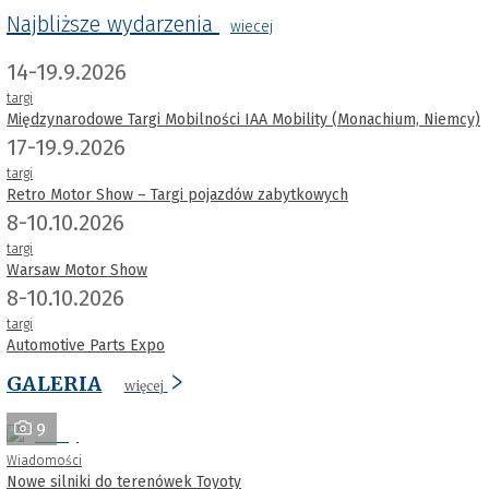
Najbliższe wydarzenia
wiecej
14-19.9.2026
targi
Międzynarodowe Targi Mobilności IAA Mobility (Monachium, Niemcy)
17-19.9.2026
targi
Retro Motor Show – Targi pojazdów zabytkowych
8-10.10.2026
targi
Warsaw Motor Show
8-10.10.2026
targi
Automotive Parts Expo
GALERIA
więcej
9
Wiadomości
Nowe silniki do terenówek Toyoty