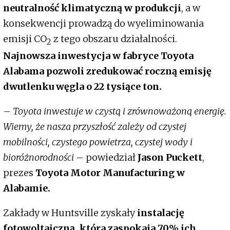
neutralność klimatyczną w produkcji
, a w
konsekwencji prowadzą do wyeliminowania
emisji CO
z tego obszaru działalności.
2
Najnowsza inwestycja w fabryce Toyota
Alabama pozwoli zredukować roczną emisję
dwutlenku węgla o 22 tysiące ton.
–
Toyota inwestuje w czystą i zrównoważoną energię.
Wiemy, że nasza przyszłość zależy od czystej
mobilności, czystego powietrza, czystej wody i
bioróżnorodności
– powiedział
Jason Puckett
,
prezes
Toyota Motor Manufacturing w
Alabamie.
Zakłady w Huntsville zyskały
instalację
fotowoltaiczną, która zaspokaja 70% ich