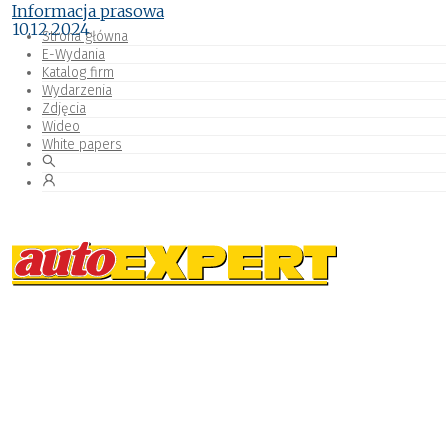
Informacja prasowa
10.12.2024
Strona główna
E-Wydania
Katalog firm
Wydarzenia
Zdjęcia
Wideo
White papers