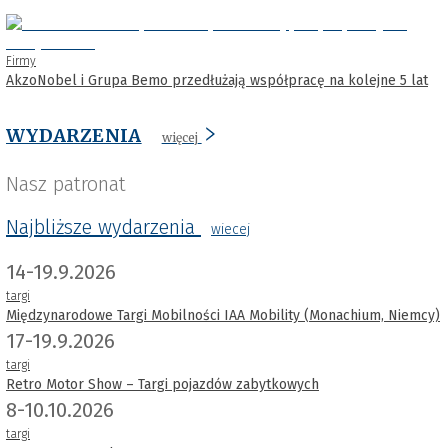
Firmy
AkzoNobel i Grupa Bemo przedłużają współpracę na kolejne 5 lat
WYDARZENIA
więcej
Nasz patronat
Najbliższe wydarzenia
wiecej
14-19.9.2026
targi
Międzynarodowe Targi Mobilności IAA Mobility (Monachium, Niemcy)
17-19.9.2026
targi
Retro Motor Show – Targi pojazdów zabytkowych
8-10.10.2026
targi