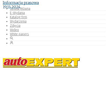
Informacja prasowa
19.11.2024
Strona główna
E-Wydania
Katalog firm
Wydarzenia
Zdjęcia
Wideo
White papers