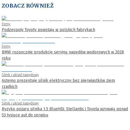
ZOBACZ RÓWNIEŻ
Firmy
Podzespoły Toyoty powstają w polskich fabrykach
Firmy
BMW rozpocznie produkcję seryjną napędów wodorowych w 2028
roku
Silnik i układ napędowy
Astemo prezentuje silnik elektryczny bez pierwiastków ziem
rzadkich
Silnik i układ napędowy
Ryzyko pożaru silnika 1.5 BlueHDi. Stellantis i Toyota wzywają ponad
53 tysiące aut do serwisu