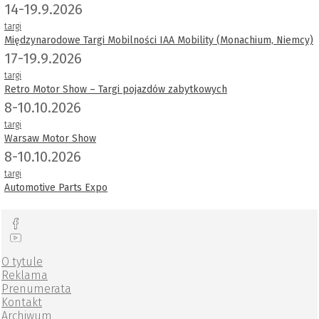
14-19.9.2026
targi
Międzynarodowe Targi Mobilności IAA Mobility (Monachium, Niemcy)
17-19.9.2026
targi
Retro Motor Show – Targi pojazdów zabytkowych
8-10.10.2026
targi
Warsaw Motor Show
8-10.10.2026
targi
Automotive Parts Expo
O tytule
Reklama
Prenumerata
Kontakt
Archiwum