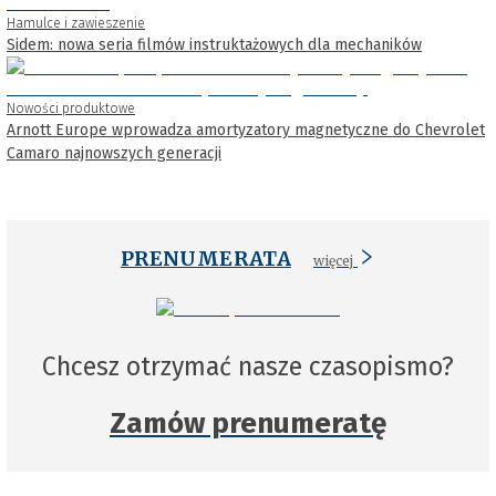
Hamulce i zawieszenie
Sidem: nowa seria filmów instruktażowych dla mechaników
Nowości produktowe
Arnott Europe wprowadza amortyzatory magnetyczne do Chevrolet
Camaro najnowszych generacji
PRENUMERATA
więcej
Chcesz otrzymać nasze czasopismo?
Zamów prenumeratę