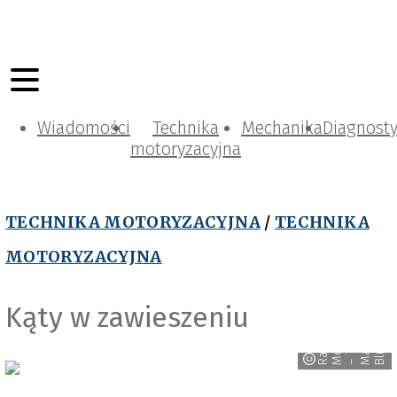
Wiadomości
Technika
Mechanika
Diagnost
motoryzacyjna
TECHNIKA MOTORYZACYJNA
/
TECHNIKA
MOTORYZACYJNA
Kąty w zawieszeniu
a
v
n
M
e
d
a
M
a
c
e
j
l
u
e
i
i
m
R
–
B