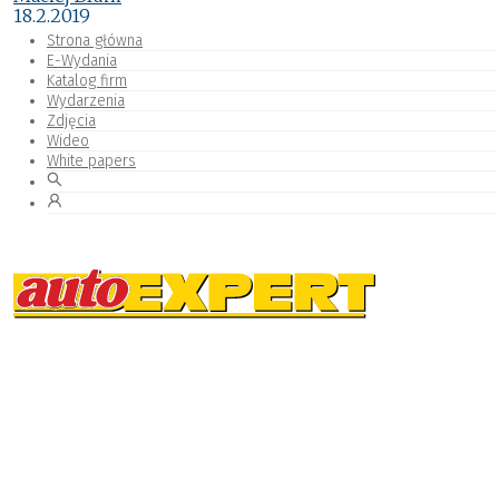
18.2.2019
Strona główna
E-Wydania
Katalog firm
Wydarzenia
Zdjęcia
Wideo
White papers