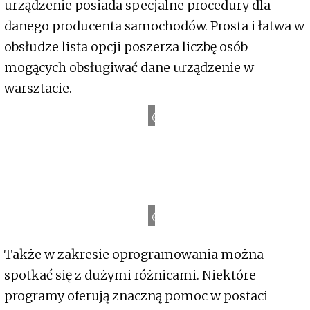
urządzenie posiada specjalne procedury dla
danego producenta samochodów. Prosta i łatwa w
obsłudze lista opcji poszerza liczbę osób
mogących obsługiwać dane urządzenie w
T
warsztacie.
©
a
u
t
o
E
X
P
E
R
T
©
a
u
t
o
E
X
P
E
R
Także w zakresie oprogramowania można
spotkać się z dużymi różnicami. Niektóre
programy oferują znaczną pomoc w postaci