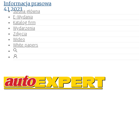
Informacja prasowa
4.1.2023
Strona główna
E-Wydania
Katalog firm
Wydarzenia
Zdjęcia
Wideo
White papers