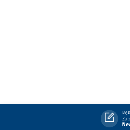
BĄD
Zap
New