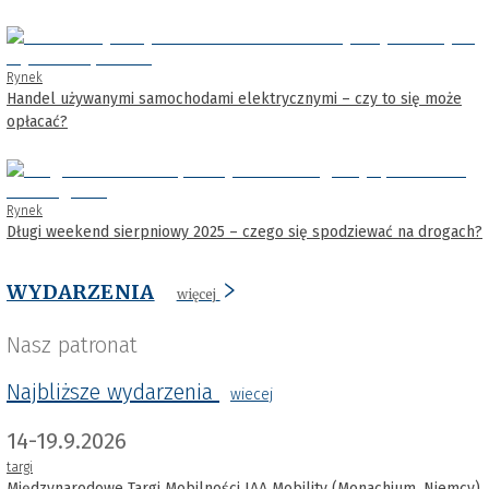
Rynek
Handel używanymi samochodami elektrycznymi – czy to się może
opłacać?
Rynek
Długi weekend sierpniowy 2025 – czego się spodziewać na drogach?
WYDARZENIA
więcej
Nasz patronat
Najbliższe wydarzenia
wiecej
14-19.9.2026
targi
Międzynarodowe Targi Mobilności IAA Mobility (Monachium, Niemcy)