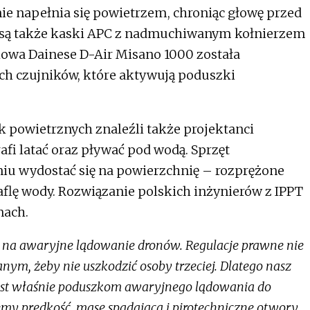
 napełnia się powietrzem, chroniąc głowę przed
 są także kaski APC z nadmuchiwanym kołnierzem
owa Dainese D-Air Misano 1000 została
h czujników, które aktywują poduszki
 powietrznych znaleźli także projektanci
afi latać oraz pływać pod wodą. Sprzęt
niu wydostać się na powierzchnię – rozprężone
flę wody. Rozwiązanie polskich inżynierów z IPPT
nach.
na awaryjne lądowanie dronów. Regulacje prawne nie
nym, żeby nie uszkodzić osoby trzeciej. Dlatego nasz
est właśnie poduszkom awaryjnego lądowania do
y prędkość, masę spadającą i pirotechniczne otwory