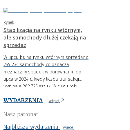
rejestracje aut osiągnęły najwyższy
poziom w tym roku.
Rynek
Stabilizacja na rynku wtórnym,
ale samochody dłużej czekają na
sprzedaż
W lipcu br. na rynku wtórnym sprzedano
259 234 samochody, co oznacza
nieznaczny spadek w porównaniu do
lipca w 2024 r., kiedy liczba transakcji
wyniosła 262 725 sztuk. W ciągu roku
spadła także średnia cena o niemal 4
WYDARZENIA
000 zł.
więcej
Nasz patronat
Najbliższe wydarzenia
wiecej