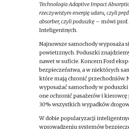
Technologia Adaptive Impact Absorpti
rzeczywistym energię udaru, czyli pręd
absorber, czyli poduszkę
– mówi prof. 
Inteligentnych.
Najnowsze samochody wyposaża si
powietrznych. Poduszki znajdziemy 
nawet w suficie. Koncern Ford ek
bezpieczeństwa, a w niektórych s
które mają chronić przechodniów. N
wyposażać samochody w poduszki m
one ochronić pasażerów i kierowcę
30% wszystkich wypadków drogow
W dobie popularyzacji inteligentny
wprowadzeniu systemów bezpiecze