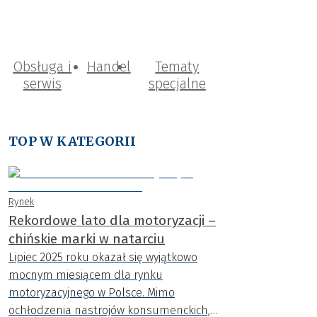
Obsługa i
Handel
Tematy
serwis
specjalne
TOP W KATEGORII
Rynek
Rekordowe lato dla motoryzacji –
chińskie marki w natarciu
Lipiec 2025 roku okazał się wyjątkowo
mocnym miesiącem dla rynku
motoryzacyjnego w Polsce. Mimo
ochłodzenia nastrojów konsumenckich,