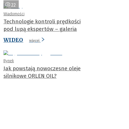
22
Wiadomości
Technologie kontroli prędkości
pod lupą ekspertów – galeria
WIDEO
więcej
Rynek
Jak powstają nowoczesne oleje
silnikowe ORLEN OIL?