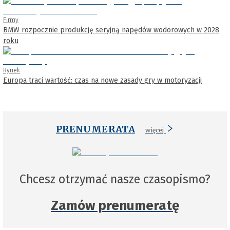
Firmy
BMW rozpocznie produkcję seryjną napędów wodorowych w 2028
roku
Rynek
Europa traci wartość: czas na nowe zasady gry w motoryzacji
PRENUMERATA
więcej
Chcesz otrzymać nasze czasopismo?
Zamów prenumeratę