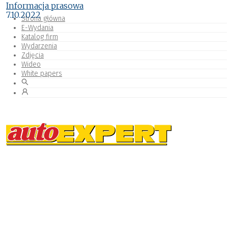
Informacja prasowa
7.10.2022
Strona główna
E-Wydania
Katalog firm
Wydarzenia
Zdjęcia
Wideo
White papers