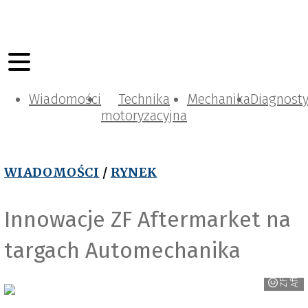
Wiadomości
Technika
Mechanika
Diagnost
motoryzacyjna
WIADOMOŚCI
/
RYNEK
Innowacje ZF Aftermarket na
targach Automechanika
t
Z
F
A
f
t
e
r
m
a
r
k
e