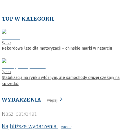
TOP W KATEGORII
Rynek
Rekordowe lato dla motoryzacji – chińskie marki w natarciu
Rynek
Stabilizacja na rynku wtórnym, ale samochody dłużej czekają na
sprzedaż
WYDARZENIA
więcej
Nasz patronat
Najbliższe wydarzenia
wiecej