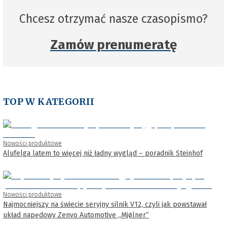
Chcesz otrzymać nasze czasopismo?
Zamów prenumeratę
TOP W KATEGORII
Nowości produktowe
Alufelga latem to więcej niż ładny wygląd – poradnik Steinhof
Nowości produktowe
Najmocniejszy na świecie seryjny silnik V12, czyli jak powstawał
układ napędowy Zenvo Automotive „Mjølner”