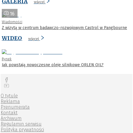
GALERIA
więcej
16
Wiadomości
Z wizytą w centrum badawczo-rozwojowym Castrol w Pangbourne
WIDEO
więcej
Rynek
Jak powstają nowoczesne oleje silnikowe ORLEN OIL?
O tytule
Reklama
Prenumerata
Kontakt
Archiwum
Regulamin serwisu
Polityka prywatności