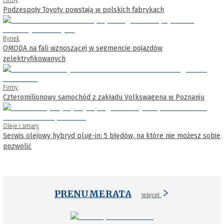
Podzespoły Toyoty powstają w polskich fabrykach
Rynek
OMODA na fali wznoszącej w segmencie pojazdów
zelektryfikowanych
Firmy
Czteromilionowy samochód z zakładu Volkswagena w Poznaniu
Oleje i smary
Serwis olejowy hybryd plug-in: 5 błędów, na które nie możesz sobie
pozwolić
PRENUMERATA
więcej