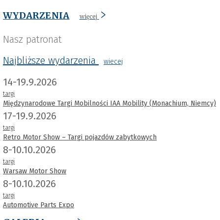
WYDARZENIA
więcej
Nasz patronat
Najbliższe wydarzenia
wiecej
14-19.9.2026
targi
Międzynarodowe Targi Mobilności IAA Mobility (Monachium, Niemcy)
17-19.9.2026
targi
Retro Motor Show – Targi pojazdów zabytkowych
8-10.10.2026
targi
Warsaw Motor Show
8-10.10.2026
targi
Automotive Parts Expo