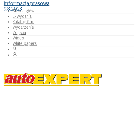
Informacja prasowa
9.8.2023
Strona główna
E-Wydania
Katalog firm
Wydarzenia
Zdjęcia
Wideo
White papers