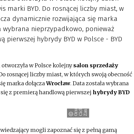
 marki BYD. Do rosnącej liczby miast, w
cza dynamicznie rozwijająca się marka
ła wybrana nieprzypadkowo, ponieważ
wą pierwszej hybrydy BYD w Polsce - BYD
 otworzyła w Polsce kolejny
salon sprzedaży
 Do rosnącej liczby miast, w których swoją obecność
się marka dołącza
Wrocław
. Data została wybrana
się z premierą handlową pierwszej
hybrydy BYD
a
G
r
u
p
a
C
i
c
h
y
-
Z
a
s
a
d
wiedzający mogli zapoznać się z pełną gamą