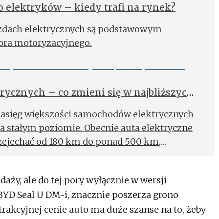
 elektryków – kiedy trafi na rynek?
zdach elektrycznych są podstawowym
ora motoryzacyjnego.
trycznych – co zmieni się w najbliższych
 zasięg większości sa­mochodów elektrycznych
 stałym poziomie. Obecnie auta elektryczne
ejechać od 180 km do ponad 500 km,
daży, ale do tej pory wyłącznie w wersji
i BYD Seal U DM-i, znacznie poszerza grono
trakcyjnej cenie auto ma duże szanse na to, żeby