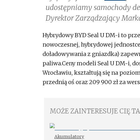
udostępniamy samochody d
Dyrektor Zarządzający Mar
Hybrydowy BYD Seal U DM-i to prz
nowoczesnej, hybrydowej jednostc
doładowywania z gniazdka) zapewnia
paliwa.Ceny modeli Seal U DM-i, 
Wrocławiu, kształtują się na pozio
przednią oś oraz 209 900 zł za wer
MOŻE ZAINTERESUJE CIĘ T
Akumulatory