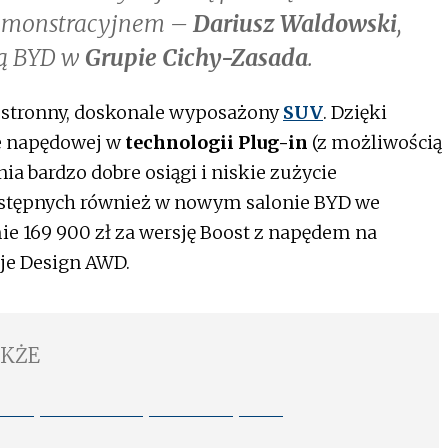
emonstracyjnem –
Dariusz Waldowski
,
ką BYD w
Grupie Cichy-Zasada
.
estronny, doskonale wyposażony
SUV
. Dzięki
e napędowej w
technologii Plug-in
(z możliwością
 bardzo dobre osiągi i niskie zużycie
dostępnych również w nowym salonie BYD we
mie 169 900 zł za wersję Boost z napędem na
sje Design AWD.
AKŻE