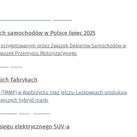
ych samochodów w Polsce lipiec 2025
m przygotowanym przez Związek Dealerów Samochodów w
Związek Przemysłu Motoryzacyjnego.
kich fabrykach
d (TMMP) w Wałbrzychu oraz Jelczu-Laskowicach produkują
ejszych hybryd marki.
asięgu elektrycznego SUV-a