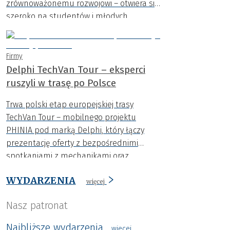
zrównoważonemu rozwojowi – otwiera się
szeroko na studentów i młodych
innowatorów..
Firmy
Delphi TechVan Tour – eksperci
ruszyli w trasę po Polsce
Trwa polski etap europejskiej trasy
TechVan Tour – mobilnego projektu
PHINIA pod marką Delphi, który łączy
prezentację oferty z bezpośrednimi
spotkaniami z mechanikami oraz
przedstawicielami warsztatów i hurtowni
WYDARZENIA
motoryzacyjnych.
więcej
Nasz patronat
Najbliższe wydarzenia
wiecej