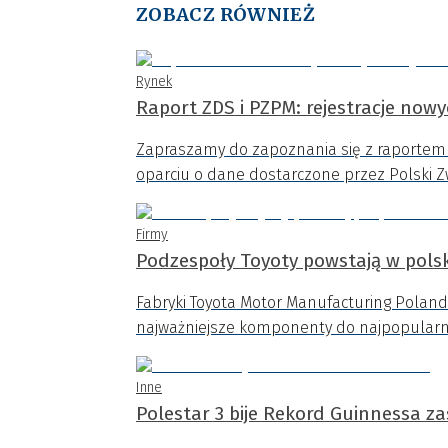
ZOBACZ RÓWNIEŻ
Rynek
Raport ZDS i PZPM: rejestracje now
Zapraszamy do zapoznania się z raporte
oparciu o dane dostarczone przez Polski 
Firmy
Podzespoły Toyoty powstają w pols
Fabryki Toyota Motor Manufacturing Polan
najważniejsze komponenty do najpopularni
Inne
Polestar 3 bije Rekord Guinnessa z