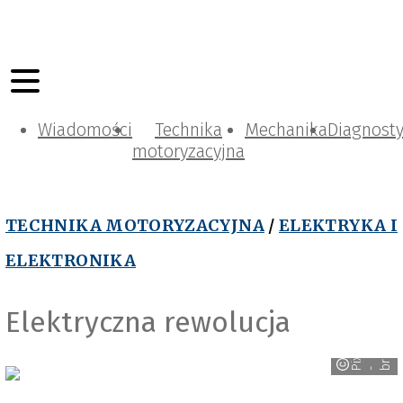
Wiadomości
Technika
Mechanika
Diagnost
motoryzacyjna
TECHNIKA MOTORYZACYJNA
/
ELEKTRYKA I
ELEKTRONIKA
Elektryczna rewolucja
i
x
a
b
y
r
a
i
c
a
o
P
- b