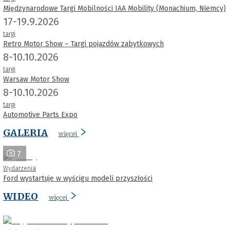
Międzynarodowe Targi Mobilności IAA Mobility (Monachium, Niemcy)
17-19.9.2026
targi
Retro Motor Show – Targi pojazdów zabytkowych
8-10.10.2026
targi
Warsaw Motor Show
8-10.10.2026
targi
Automotive Parts Expo
GALERIA
więcej
7
Wydarzenia
Ford wystartuje w wyścigu modeli przyszłości
WIDEO
więcej