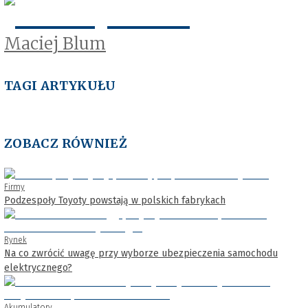
Maciej Blum
TAGI ARTYKUŁU
ZOBACZ RÓWNIEŻ
Firmy
Podzespoły Toyoty powstają w polskich fabrykach
Rynek
Na co zwrócić uwagę przy wyborze ubezpieczenia samochodu
elektrycznego?
Akumulatory