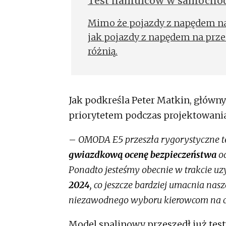
Test hamulców w samochod
Mimo że pojazdy z napędem na
jak pojazdy z napędem na przed
różnią.
Jak podkreśla Peter Matkin, główn
priorytetem podczas projektowania
–
OMODA E5 przeszła rygorystyczne t
gwiazdkową ocenę bezpieczeństwa
od
Ponadto jesteśmy obecnie w trakcie u
2024
, co jeszcze bardziej umacnia n
niezawodnego wyboru kierowcom na c
Model spalinowy przeszedł już tes