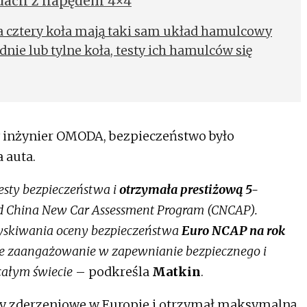
ach z napędem 4×4
 cztery koła mają taki sam układ hamulcowy
nie lub tylne koła, testy ich hamulców się
y inżynier OMODA, bezpieczeństwo było
 auta.
esty bezpieczeństwa i
otrzymała prestiżową 5-
 China New Car Assessment Program (CNCAP).
zyskiwania oceny bezpieczeństwa
Euro NCAP na rok
asze zaangażowanie w zapewnianie bezpiecznego i
ałym świecie
– podkreśla
Matkin
.
ty zderzeniowe w Europie i otrzymał maksymalną