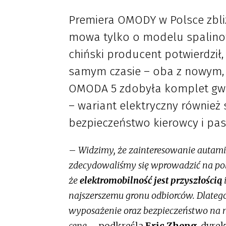
Premiera OMODY w Polsce zbliż
mowa tylko o modelu spalinow
chiński producent potwierdził
samym czasie – oba z nowym,
OMODA 5 zdobyła komplet gwi
– wariant elektryczny również
bezpieczeństwo kierowcy i pa
–
Widzimy, że zainteresowanie autam
zdecydowaliśmy się wprowadzić na pol
że
elektromobilność jest przyszłością
najszerszemu gronu odbiorców. Dlateg
wyposażenie oraz bezpieczeństwo na n
cenę
– podkreśla
Eric Zheng
, dyre