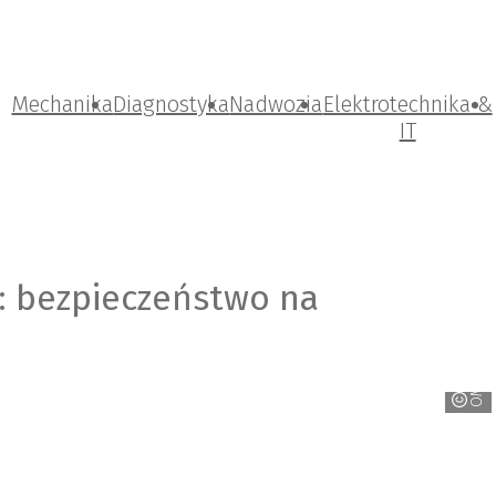
Mechanika
Diagnostyka
Nadwozia
Elektrotechnika &
IT
: bezpieczeństwo na
OMODA