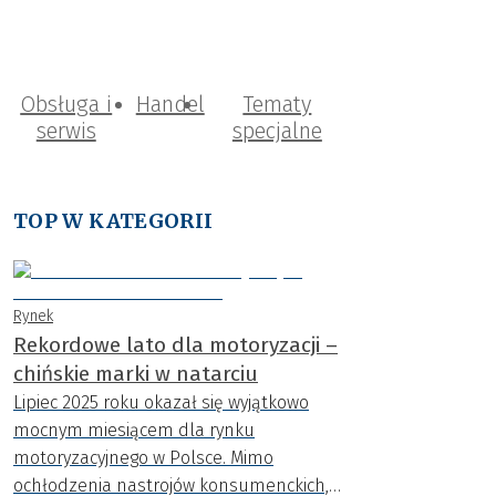
Obsługa i
Handel
Tematy
serwis
specjalne
TOP W KATEGORII
Rynek
Rekordowe lato dla motoryzacji –
chińskie marki w natarciu
Lipiec 2025 roku okazał się wyjątkowo
mocnym miesiącem dla rynku
motoryzacyjnego w Polsce. Mimo
ochłodzenia nastrojów konsumenckich,