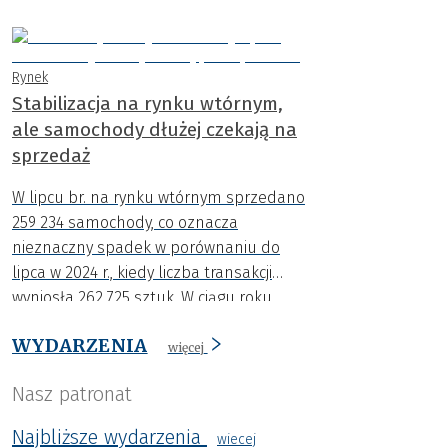
rejestracje aut osiągnęły najwyższy
poziom w tym roku.
Rynek
Stabilizacja na rynku wtórnym,
ale samochody dłużej czekają na
sprzedaż
W lipcu br. na rynku wtórnym sprzedano
259 234 samochody, co oznacza
nieznaczny spadek w porównaniu do
lipca w 2024 r., kiedy liczba transakcji
wyniosła 262 725 sztuk. W ciągu roku
spadła także średnia cena o niemal 4
WYDARZENIA
000 zł.
więcej
Nasz patronat
Najbliższe wydarzenia
wiecej