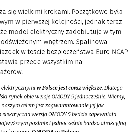
a się wielkimi krokami. Początkowo była
ym w pierwszej kolejności, jednak teraz
, że model elektryczny zadebiutuje w tym
 odświeżonym wnętrzem. Spalinowa
azdek w teście bezpieczeństwa Euro NCAP
 stawia przede wszystkim na
sażerów.
i elektrycznymi
w Polsce jest coraz większe
. Dlatego
ski rynek obie wersje OMODY 5 jednocześnie. Wiemy,
i naszym celem jest zagwarantowanie jej jak
o elektryczna wersja OMODY 5 będzie zapewniała
ajwyższym pozimie i jednocześnie bardzo atrakcyjną
ktor krajowy
OMODA w Polsce
.