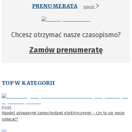
PRENUMERATA
więcej
Chcesz otrzymać nasze czasopismo?
Zamów prenumeratę
TOP W KATEGORII
Rynek
Handel używanymi samochodami elektrycznymi – czy to się może
opłacać?