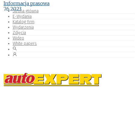
Informacja prasowa
7.6.2023
Strona główna
E-Wydania
Katalog firm
Wydarzenia
Zdjęcia
Wideo
White papers