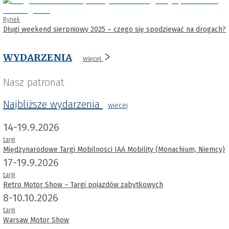
Rynek
Długi weekend sierpniowy 2025 – czego się spodziewać na drogach?
WYDARZENIA
więcej
Nasz patronat
Najbliższe wydarzenia
wiecej
14-19.9.2026
targi
Międzynarodowe Targi Mobilności IAA Mobility (Monachium, Niemcy)
17-19.9.2026
targi
Retro Motor Show – Targi pojazdów zabytkowych
8-10.10.2026
targi
Warsaw Motor Show