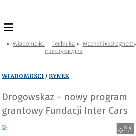
Wiadomości
Technika
Mechanika
Diagnost
motoryzacyjna
WIADOMOŚCI
/
RYNEK
Drogowskaz – nowy program
grantowy Fundacji Inter Cars
I
n
t
e
r
C
a
r
s