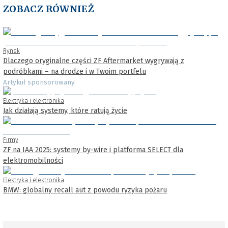
ZOBACZ RÓWNIEŻ
Rynek
Dlaczego oryginalne części ZF Aftermarket wygrywają z
podróbkami – na drodze i w Twoim portfelu
Artykuł sponsorowany
Elektryka i elektronika
Jak działają systemy, które ratują życie
Firmy
ZF na IAA 2025: systemy by-wire i platforma SELECT dla
elektromobilności
Elektryka i elektronika
BMW: globalny recall aut z powodu ryzyka pożaru