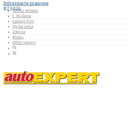
Informacja prasowa
8.7.2024
Strona główna
E-Wydania
Katalog firm
Wydarzenia
Zdjęcia
Wideo
White papers