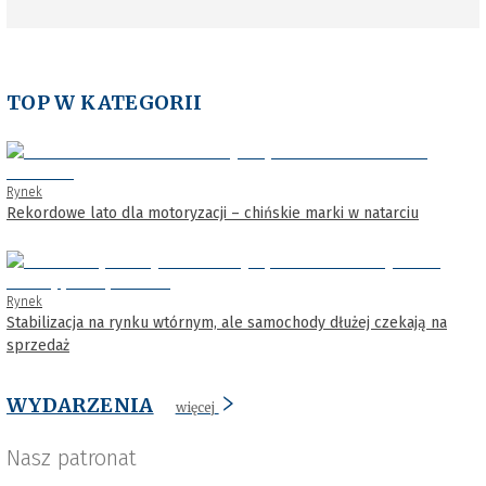
TOP W KATEGORII
Rynek
Rekordowe lato dla motoryzacji – chińskie marki w natarciu
Rynek
Stabilizacja na rynku wtórnym, ale samochody dłużej czekają na
sprzedaż
WYDARZENIA
więcej
Nasz patronat