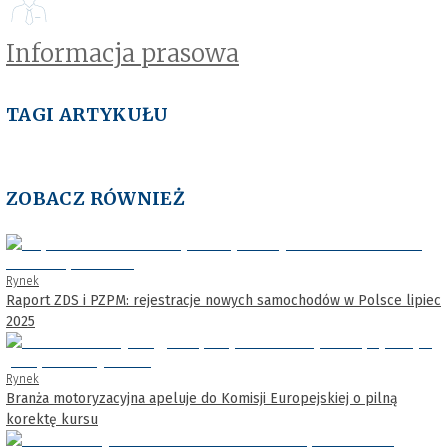
Informacja prasowa
TAGI ARTYKUŁU
ZOBACZ RÓWNIEŻ
Rynek
Raport ZDS i PZPM: rejestracje nowych samochodów w Polsce lipiec
2025
Rynek
Branża motoryzacyjna apeluje do Komisji Europejskiej o pilną
korektę kursu