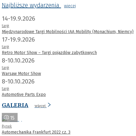
Najbliższe wydarzenia
wiecej
14-19.9.2026
targi
Międzynarodowe Targi Mobilności IAA Mobility (Monachium, Niemcy)
17-19.9.2026
targi
Retro Motor Show – Targi pojazdów zabytkowych
8-10.10.2026
targi
Warsaw Motor Show
8-10.10.2026
targi
Automotive Parts Expo
GALERIA
więcej
15
Rynek
Automechanika Frankfurt 2022 cz. 3