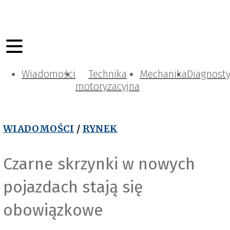
Wiadomości
Technika
Mechanika
Diagnost
motoryzacyjna
WIADOMOŚCI
/
RYNEK
Czarne skrzynki w nowych
pojazdach stają się
obowiązkowe
P
e
x
e
l
s
_
T
o
r
s
t
e
n
D
e
t
t
l
a
f