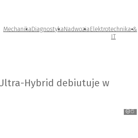
Mechanika
Diagnostyka
Nadwozia
Elektrotechnika &
IT
ltra-Hybrid debiutuje w
Changan