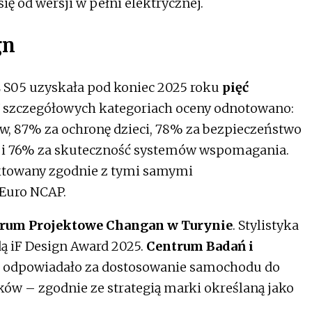
ę od wersji w pełni elektrycznej.
gn
 S05 uzyskała pod koniec 2025 roku
pięć
W szczegółowych kategoriach oceny odnotowano:
w, 87% za ochronę dzieci, 78% za bezpieczeństwo
 i 76% za skuteczność systemów wspomagania.
ektowany zgodnie z tymi samymi
Euro NCAP.
rum Projektowe Changan w Turynie
. Stylistyka
ą iF Design Award 2025.
Centrum Badań i
odpowiadało za dostosowanie samochodu do
w – zgodnie ze strategią marki określaną jako