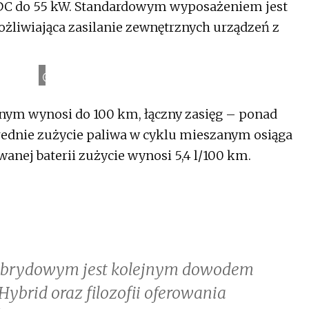
DC do 55 kW. Standardowym wyposażeniem jest
ożliwiająca zasilanie zewnętrznych urządzeń z
n
Ź
r
ó
d
ł
o
:
C
h
a
n
g
a
znym wynosi do 100 km, łączny zasięg – ponad
ednie zużycie paliwa w cyklu mieszanym osiąga
wanej baterii zużycie wynosi 5,4 l/100 km.
ybrydowym jest kolejnym dowodem
Hybrid oraz filozofii oferowania