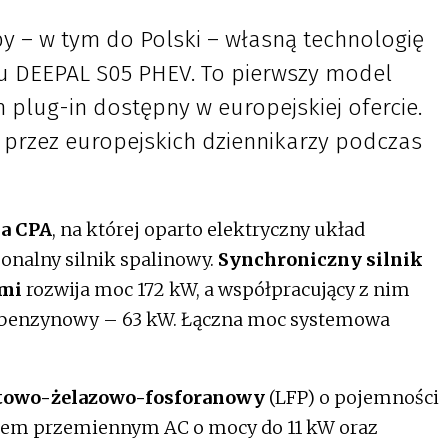
 – w tym do Polski – własną technologię
u DEEPAL S05 PHEV. To pierwszy model
lug-in dostępny w europejskiej ofercie.
 przez europejskich dziennikarzy podczas
ma CPA
, na której oparto elektryczny układ
nalny silnik spalinowy.
Synchroniczny silnik
ymi
rozwija moc 172 kW, a współpracujący z nim
ik benzynowy – 63 kW. Łączna moc systemowa
itowo-żelazowo-fosforanowy
(LFP) o pojemności
ądem przemiennym AC o mocy do 11 kW oraz