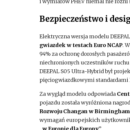
i wymiarów PHEV niemal nie różni si
Bezpieczeństwo i desi
Elektryczna wersja modelu DEEPAL
gwiazdek w testach Euro NCAP
. 
94% za ochronę dorosłych pasażeró
niechronionych uczestników ruchu
DEEPAL S05 Ultra-Hybrid był proj
pięciogwiazdkowymi standardami 
Za wygląd modelu odpowiada
Cent
pojazdu została wyróżniona nagrod
Rozwoju Changan w Birmingham
wymagań europejskich użytkownikó
„
w Europie dla Europy
”.