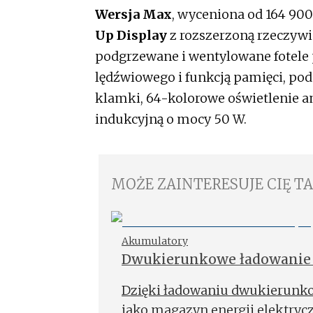
Wersja Max
, wyceniona od 164 900
Up Display
z rozszerzoną rzeczywis
podgrzewane i wentylowane fotele p
lędźwiowego i funkcją pamięci, po
klamki, 64-kolorowe oświetlenie 
indukcyjną o mocy 50 W.
MOŻE ZAINTERESUJE CIĘ T
Akumulatory
Dwukierunkowe ładowanie 
Dzięki ładowaniu dwukierunk
jako magazyn energii elektryczn