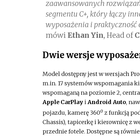
zaawansowanych rozwiązań 
segmentu C+, który łączy in
wyposażenia i praktyczność 
mówi
Ethan Yin
, Head of
C
Dwie wersje wyposaże
Model dostępny jest w wersjach Pro
m.in. 17 systemów wspomagania ki
wspomaganą na poziomie 2, centra
Apple CarPlay
i
Android Auto
, naw
o
pojazdu, kamerę 360
z funkcją po
Chassis), tapicerkę i kierownicę z 
przednie fotele. Dostępne są równ