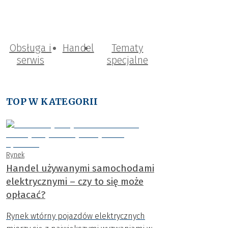
Obsługa i
Handel
Tematy
serwis
specjalne
TOP W KATEGORII
Rynek
Handel używanymi samochodami
elektrycznymi – czy to się może
opłacać?
Rynek wtórny pojazdów elektrycznych