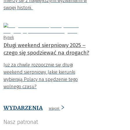
mierzy się z największymi wyzwaniami w
swojej historii.
Rynek
Długi weekend sierpniowy 2025 –
czego się spodziewać na drogach?
Już za chwilę rozpocznie się długi
weekend sierpniowy. Jakie kierunki
wybierają Polacy na spędzenie tego
wolnego czasu?
WYDARZENIA
więcej
Nasz patronat