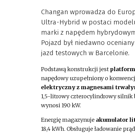
Changan wprowadza do Europy
Ultra-Hybrid w postaci model
marki z napędem hybrydowym p
Pojazd był niedawno oceniany
jazd testowych w Barcelonie.
Podstawą konstrukcji jest
platfor
napędowy uzupełniony o konwencjo
elektryczny z magnesami trwał
1,5-litrowy czterocylindrowy siln
wynosi 190 kW.
Energię magazynuje
akumulator l
18,4 kWh. Obsługuje ładowanie pr