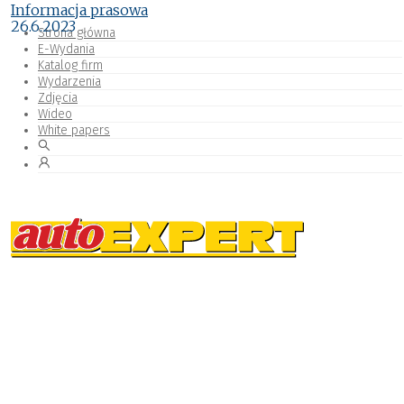
Informacja prasowa
26.6.2023
Strona główna
E-Wydania
Katalog firm
Wydarzenia
Zdjęcia
Wideo
White papers