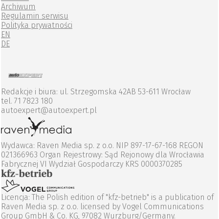
Archiwum
Regulamin serwisu
Polityka prywatności
EN
DE
Redakcje i biura: ul. Strzegomska 42AB 53-611 Wrocław
tel. 71 7823 180
autoexpert@autoexpert.pl
Wydawca: Raven Media sp. z o.o. NIP 897-17-67-168 REGON
021366963 Organ Rejestrowy: Sąd Rejonowy dla Wrocławia
Fabrycznej VI Wydział Gospodarczy KRS 0000370285
Licencja: The Polish edition of "kfz-betrieb" is a publication of
Raven Media sp. z o.o. licensed by Vogel Communications
Group GmbH & Co. KG, 97082 Wurzburg/Germany.