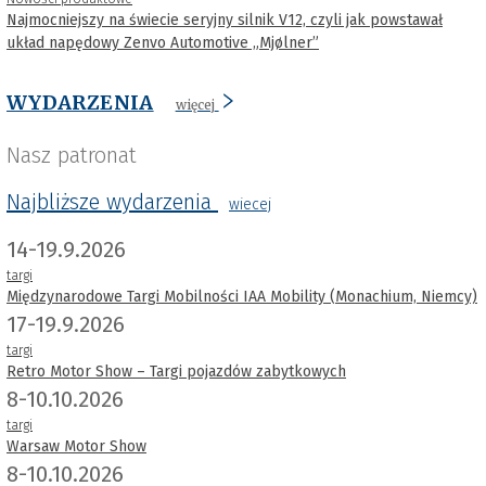
Najmocniejszy na świecie seryjny silnik V12, czyli jak powstawał
układ napędowy Zenvo Automotive „Mjølner”
WYDARZENIA
więcej
Nasz patronat
Najbliższe wydarzenia
wiecej
14-19.9.2026
targi
Międzynarodowe Targi Mobilności IAA Mobility (Monachium, Niemcy)
17-19.9.2026
targi
Retro Motor Show – Targi pojazdów zabytkowych
8-10.10.2026
targi
Warsaw Motor Show
8-10.10.2026