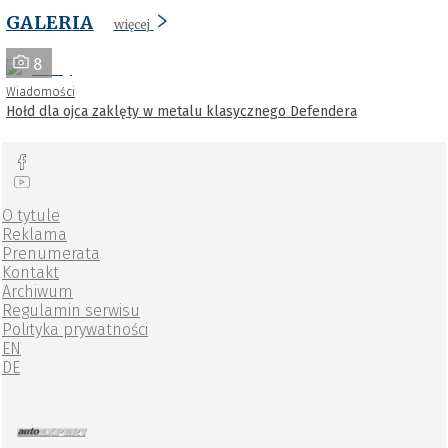
GALERIA
więcej
8
Wiadomości
Hołd dla ojca zaklęty w metalu klasycznego Defendera
O tytule
Reklama
Prenumerata
Kontakt
Archiwum
Regulamin serwisu
Polityka prywatności
EN
DE