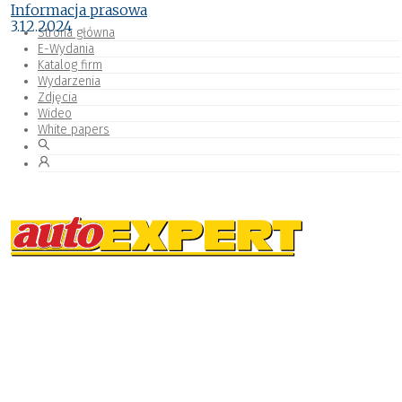
Informacja prasowa
3.12.2024
Strona główna
E-Wydania
Katalog firm
Wydarzenia
Zdjęcia
Wideo
White papers