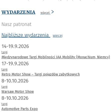
WYDARZENIA
więcej
Nasz patronat
Najbliższe wydarzenia
wiecej
14-19.9.2026
targi
Międzynarodowe Targi Mobilności IAA Mobility (Monachium, Niemcy)
17-19.9.2026
targi
Retro Motor Show – Targi pojazdów zabytkowych
8-10.10.2026
targi
Warsaw Motor Show
8-10.10.2026
targi
Automotive Parts Expo