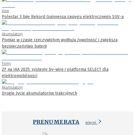
Inne
Polestar 3 bije Rekord Guinnessa zasięgu elektrycznego SUV-a
Akumulatory
Pomiar w czasie rzeczywistym wydłuża żywotność i zwiększa
bezpieczeństwo baterii
Firmy
ZF na IAA 2025: systemy by-wire i platforma SELECT dla
elektromobilności
Akumulatory
Drugie życie akumulatorów trakcyjnych
PRENUMERATA
więcej