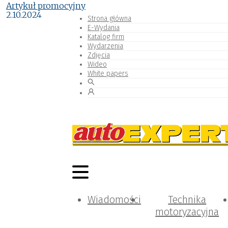
Artykuł promocyjny
2.10.2024
Strona główna
E-Wydania
Katalog firm
Wydarzenia
Zdjęcia
Wideo
White papers
Wiadomości
Technika
motoryzacyjna