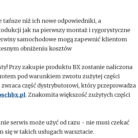
 tańsze niż ich nowe odpowiedniki, a
rodukcji jak na pierwszy montaż i rygorystyczne
X serwisy samochodowe mogą zapewnić klientom
zesnym obniżeniu kosztów
osty! Przy zakupie produktu BX zostanie naliczona
wrotem pod warunkiem zwrotu zużytej części
is zwraca część dystrybutorowi, który przeprowadza
schbx.pl
. Znakomita większość zużytych części
ie serwis może użyć od razu - nie musi czekać
m się w takich usługach warsztacie.