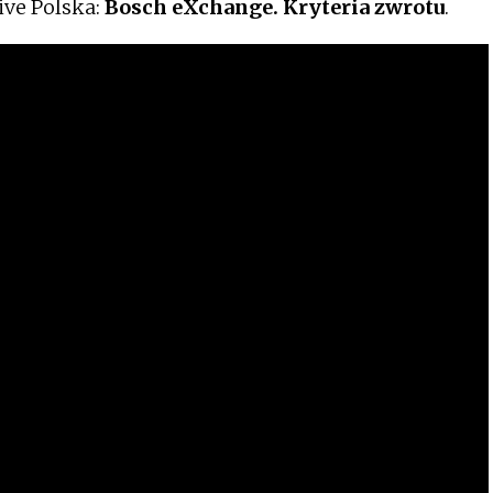
ve Polska:
Bosch eXchange. Kryteria zwrotu
.