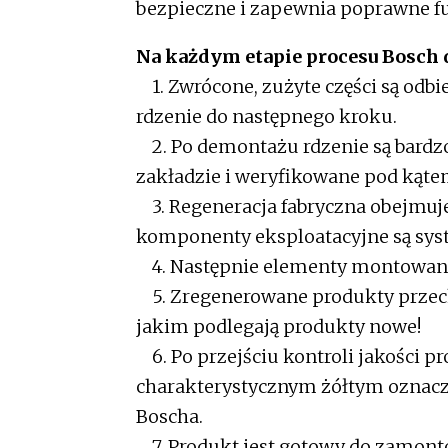
bezpieczne i zapewnia poprawne fu
Na każdym etapie procesu Bosch 
1. Zwrócone, zużyte części są odbi
rdzenie do następnego kroku.
2. Po demontażu rdzenie są bardz
zakładzie i weryfikowane pod kątem
3. Regeneracja fabryczna obejmuj
komponenty eksploatacyjne są sys
4. Następnie elementy montowane 
5. Zregenerowane produkty przecho
jakim podlegają produkty nowe!
6. Po przejściu kontroli jakości 
charakterystycznym żółtym oznacz
Boscha.
7. Produkt jest gotowy do zamon