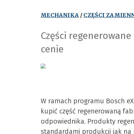
MECHANIKA
/
CZĘŚCI ZAMIEN
Części regenerowane 
cenie
W ramach programu Bosch eXc
kupić część regenerowaną fab
odpowiednika. Produkty rege
standardami produkcji jak n