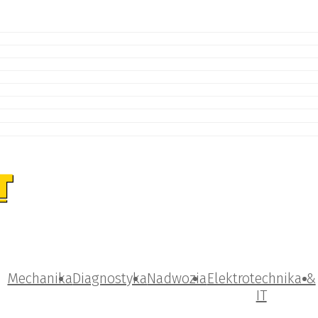
Mechanika
Diagnostyka
Nadwozia
Elektrotechnika &
IT