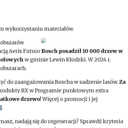
m wykorzystaniu materiałów.
 obszarów
acją Aeris Futuro
Bosch posadził 10 000 drzew w
Stołowych
w gminie Lewin Kłodzki. W 2024 r.
 obszarach.
ć do zaangażowania Boscha w sadzenie lasów.
Za
produkty BX w Programie punktowym extra
datkowe drzewo
! Więcej o promocji i jej
l
.
 masz, nadają się do regeneracji? Sprawdź kryteria