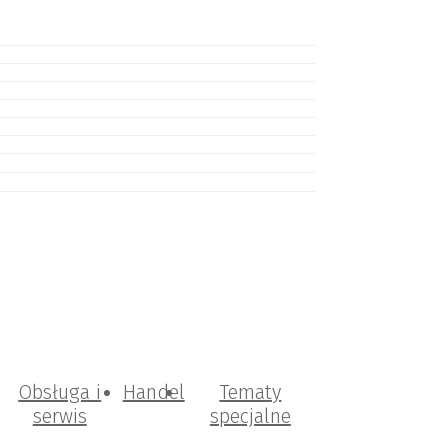
Obsługa i
Handel
Tematy
serwis
specjalne