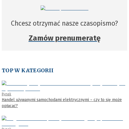
Chcesz otrzymać nasze czasopismo?
Zamów prenumeratę
TOP W KATEGORII
Rynek
Handel używanymi samochodami elektrycznymi – czy to się może
opłacać?