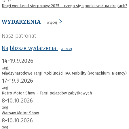
Rynek
Długi weekend sierpniowy 2025 – czego się spodziewać na drogach?
WYDARZENIA
więcej
Nasz patronat
Najbliższe wydarzenia
wiecej
14-19.9.2026
targi
Międzynarodowe Targi Mobilności IAA Mobility (Monachium, Niemcy)
17-19.9.2026
targi
Retro Motor Show – Targi pojazdów zabytkowych
8-10.10.2026
targi
Warsaw Motor Show
8-10.10.2026
targi