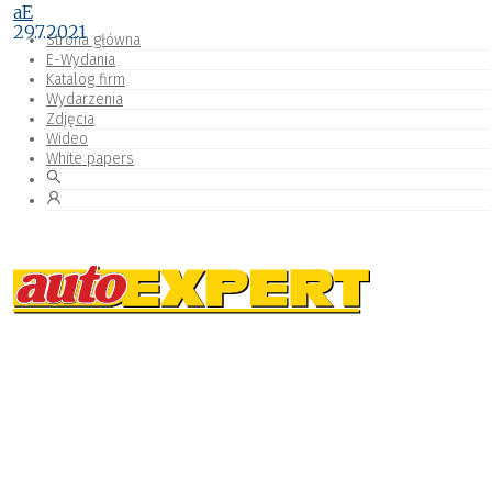
aE
29.7.2021
Strona główna
E-Wydania
Katalog firm
Wydarzenia
Zdjęcia
Wideo
White papers