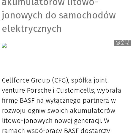
akumulatorów litowo-
jonowych do samochodów
elektrycznych
P
r
s
c
h
e
A
o
G
Cellforce Group (CFG), spółka joint
venture Porsche i Customcells, wybrała
firmę BASF na wyłącznego partnera w
rozwoju ogniw swoich akumulatorów
litowo-jonowych nowej generacji. W
ramach współpracy BASF dostarczy