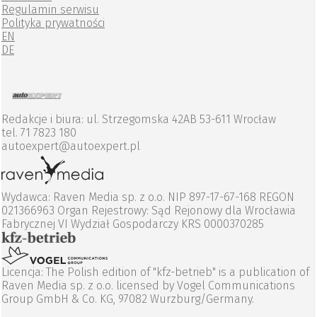
Regulamin serwisu
Polityka prywatności
EN
DE
Redakcje i biura: ul. Strzegomska 42AB 53-611 Wrocław
tel. 71 7823 180
autoexpert@autoexpert.pl
Wydawca: Raven Media sp. z o.o. NIP 897-17-67-168 REGON
021366963 Organ Rejestrowy: Sąd Rejonowy dla Wrocławia
Fabrycznej VI Wydział Gospodarczy KRS 0000370285
Licencja: The Polish edition of "kfz-betrieb" is a publication of
Raven Media sp. z o.o. licensed by Vogel Communications
Group GmbH & Co. KG, 97082 Wurzburg/Germany.