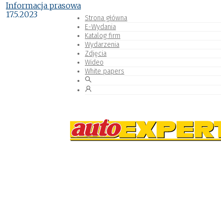
Informacja prasowa
17.5.2023
Strona główna
E-Wydania
Katalog firm
Wydarzenia
Zdjęcia
Wideo
White papers