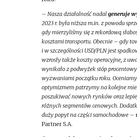
–
Nasza działalność nadal
generuje w
2023 r. była niższa m.in. z powodu spr
gdy mierzyliśmy się z rekordową słabo
kosztami transportu. Obecnie – gdy t
i w szczególności USD/PLN jest spadko
wzrosły także koszty operacyjne, z uwa
wynikało z podwyżek stóp procentowyc
wyzwaniami początku roku. Oceniamy te
optymizmem patrzymy na kolejne miesi
poszukiwać nowych rynków oraz lepie
różnych segmentów cenowych. Dodatko
duży popyt na części samochodowe
– 
Partner S.A.