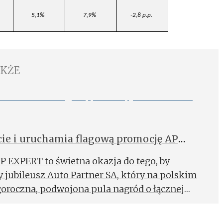
5,1%
7,9%
-2,8 p.p.
AKŻE
ecie i uruchamia flagową promocję AP
onie
AP EXPERT to świetna okazja do tego, by
 jubileusz Auto Partner SA, który na polskim
egoroczna, podwojona pula nagród o łącznej
która czeka na uczestników, robi piorunujące