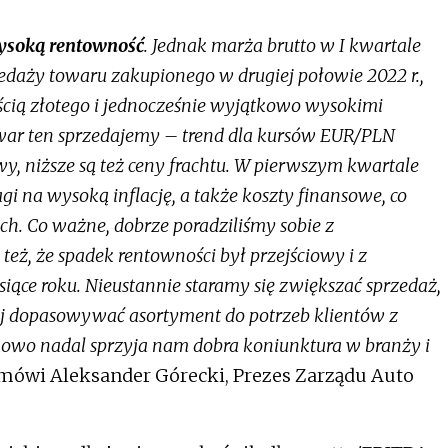
ysoką rentowność
. Jednak marża brutto w I kwartale
zedaży towaru zakupionego w drugiej połowie 2022 r.,
ścią złotego i jednocześnie wyjątkowo wysokimi
owar ten sprzedajemy – trend dla kursów EUR/PLN
wy, niższe są też ceny frachtu. W pierwszym kwartale
gi na wysoką inflację, a także koszty finansowe, co
h. Co ważne, dobrze poradziliśmy sobie z
ż, że spadek rentowności był przejściowy i z
ące roku. Nieustannie staramy się zwiększać sprzedaż,
j dopasowywać asortyment do potrzeb klientów z
wo nadal sprzyja nam dobra koniunktura w branży i
mówi Aleksander Górecki, Prezes Zarządu Auto