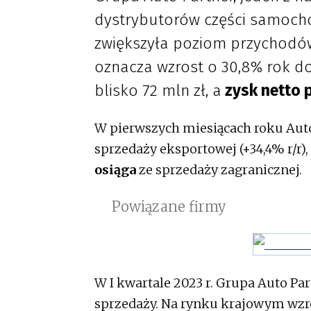
dystrybutorów części samocho
zwiększyła poziom przychodów 
oznacza wzrost o 30,8% rok do
blisko 72 mln zł, a
zysk netto 
W pierwszych miesiącach roku Aut
sprzedaży eksportowej (+34,4% r/r)
osiąga
ze sprzedaży zagranicznej.
Powiązane firmy
W I kwartale 2023 r. Grupa Auto Pa
sprzedaży. Na rynku krajowym wzros