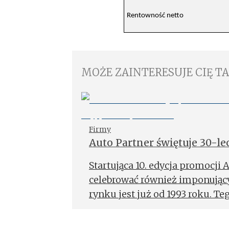
Rentowność netto
MOŻE ZAINTERESUJE CIĘ T
Firmy
Auto Partner świętuje 30-l
EXPERT w wyjątkowej odsł
Startująca 10. edycja promocji 
celebrować również imponujący
rynku jest już od 1993 roku. T
wartości ponad 2 mln złotych, 
wrażenie!