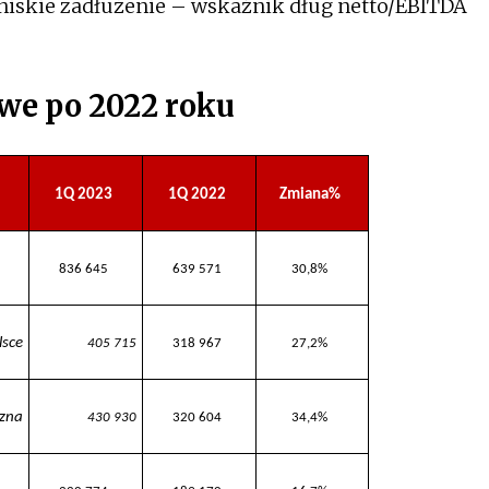
niskie zadłużenie – wskaźnik dług netto/EBITDA
we po 2022 roku
1Q 2023
1Q 2022
Zmiana%
836 645
639 571
30,8%
lsce
405 715
318 967
27,2%
czna
430 930
320 604
34,4%