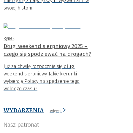
mierzy się z największymi wyzwaniami w
swojej historii.
Rynek
Długi weekend sierpniowy 2025 –
czego się spodziewać na drogach?
Już za chwilę rozpocznie się długi
weekend sierpniowy. Jakie kierunki
wybierają Polacy na spędzenie tego
wolnego czasu?
WYDARZENIA
więcej
Nasz patronat