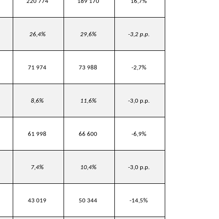
220 774
189 170
16,7%
26,4%
29,6%
-3,2 p.p.
71 974
73 988
-2,7%
8,6%
11,6%
-3,0 p.p.
61 998
66 600
-6,9%
7,4%
10,4%
-3,0 p.p.
43 019
50 344
-14,5%