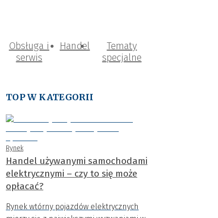
Obsługa i
Handel
Tematy
serwis
specjalne
TOP W KATEGORII
Rynek
Handel używanymi samochodami
elektrycznymi – czy to się może
opłacać?
Rynek wtórny pojazdów elektrycznych