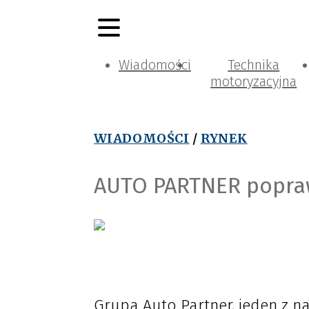
Wiadomości
Technika
motoryzacyjna
WIADOMOŚCI
/
RYNEK
AUTO PARTNER popraw
Grupa Auto Partner, jeden z n