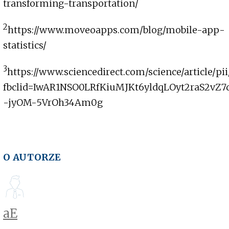
transforming-transportation/
2
https://www.moveoapps.com/blog/mobile-app-
statistics/
3
https://www.sciencedirect.com/science/article/p
fbclid=IwAR1NSO0LRfKiuMJKt6yldqLOyt2raS2vZ7q
-jyOM-5VrOh34Am0g
O AUTORZE
aE