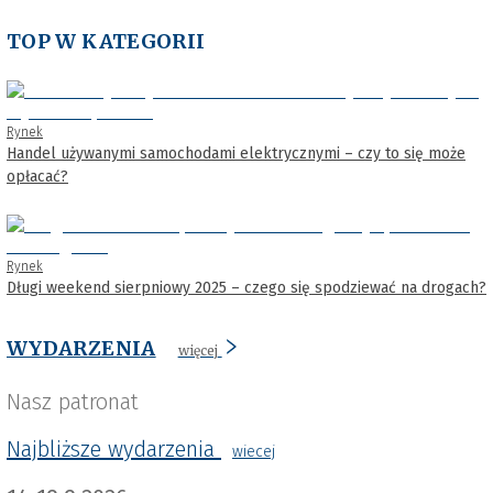
TOP W KATEGORII
Rynek
Handel używanymi samochodami elektrycznymi – czy to się może
opłacać?
Rynek
Długi weekend sierpniowy 2025 – czego się spodziewać na drogach?
WYDARZENIA
więcej
Nasz patronat
Najbliższe wydarzenia
wiecej