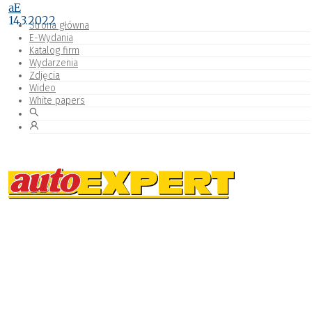
aE
14.3.2022
Strona główna
E-Wydania
Katalog firm
Wydarzenia
Zdjęcia
Wideo
White papers