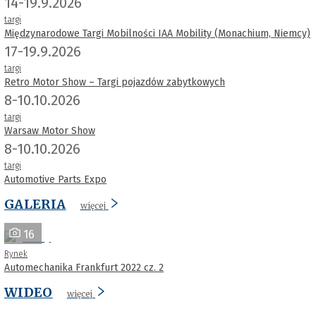
14-19.9.2026
targi
Międzynarodowe Targi Mobilności IAA Mobility (Monachium, Niemcy)
17-19.9.2026
targi
Retro Motor Show – Targi pojazdów zabytkowych
8-10.10.2026
targi
Warsaw Motor Show
8-10.10.2026
targi
Automotive Parts Expo
GALERIA
więcej
16
Rynek
Automechanika Frankfurt 2022 cz. 2
WIDEO
więcej