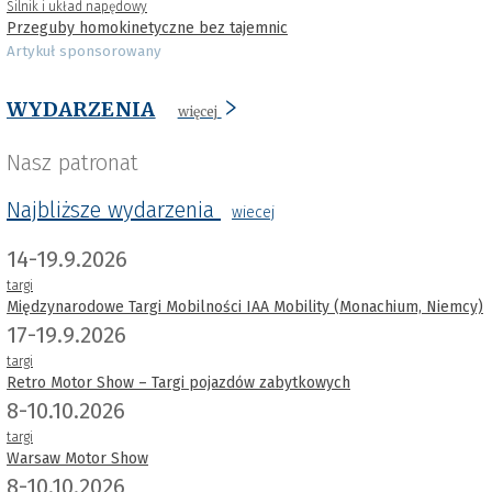
Silnik i układ napędowy
Przeguby homokinetyczne bez tajemnic
Artykuł sponsorowany
WYDARZENIA
więcej
Nasz patronat
Najbliższe wydarzenia
wiecej
14-19.9.2026
targi
Międzynarodowe Targi Mobilności IAA Mobility (Monachium, Niemcy)
17-19.9.2026
targi
Retro Motor Show – Targi pojazdów zabytkowych
8-10.10.2026
targi
Warsaw Motor Show
8-10.10.2026