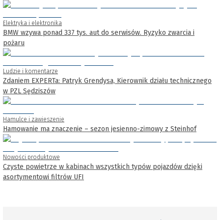
Elektryka i elektronika
BMW wzywa ponad 337 tys. aut do serwisów. Ryzyko zwarcia i
pożaru
Ludzie i komentarze
Zdaniem EXPERTa: Patryk Grendysa, Kierownik działu technicznego
w PZL Sędziszów
Hamulce i zawieszenie
Hamowanie ma znaczenie – sezon jesienno-zimowy z Steinhof
Nowości produktowe
Czyste powietrze w kabinach wszystkich typów pojazdów dzięki
asortymentowi filtrów UFI