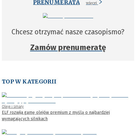
PRENUMERATA
więcej
Chcesz otrzymać nasze czasopismo?
Zamów prenumeratę
TOP W KATEGORII
Oleje i smary
ELF rozwija gamę olejów premium z myślą o najbardziej
wymagających silnikach