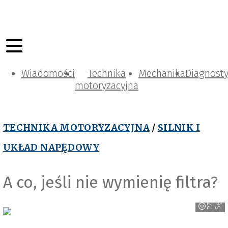
Wiadomości
Technika
Mechanika
Diagnost
motoryzacyjna
TECHNIKA MOTORYZACYJNA
/
SILNIK I
UKŁAD NAPĘDOWY
A co, jeśli nie wymienię filtra?
w
P
Z
L
S
ę
d
z
i
s
z
ó