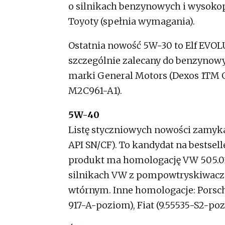
o silnikach benzynowych i wysokop
Toyoty (spełnia wymagania).
Ostatnia nowość 5W-30 to Elf EVOL
szczególnie zalecany do benzynow
marki General Motors (Dexos 1TM 
M2C961-A1).
5W-40
Listę styczniowych nowości zamy
API SN/CF). To kandydat na bestse
produkt ma homologację VW 505.01,
silnikach VW z pompowtryskiwacza
wtórnym. Inne homologacje: Porsch
917-A-poziom), Fiat (9.55535-S2-p