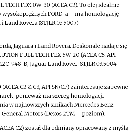
 TECH FDX 0W-30 (ACEA C2). To olej idealnie
w wysokoprężnych FORD-a – ma homologację
 Land Rovera (STJLR.03.5007).
orda, Jaguara i Land Rovera. Doskonale nadaje się
VOLUTION FULL TECH FEX 5W-20 (ACEA C5, API
C-948-B, Jaguar Land Rover: STJLR.03.5004.
ACEA C2 & C3, API SN/CF) zainteresuje zapewne
arek, ponieważ ma szereg homologacji
ania w najnowszych sinikach Mercedes Benz
), General Motors (Dexos 2TM – poziom).
CEA C2) został dla odmiany opracowany z myślą