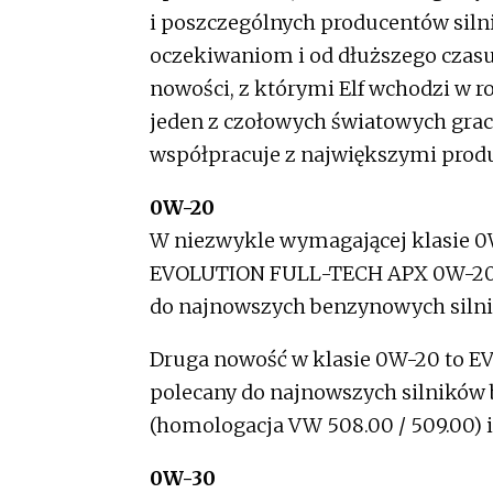
i poszczególnych producentów siln
oczekiwaniom i od dłuższego czasu
nowości, z którymi Elf wchodzi w r
jeden z czołowych światowych gracz
współpracuje z największymi pro
0W-20
W niezwykle wymagającej klasie 0W
EVOLUTION FULL-TECH APX 0W-20 (
do najnowszych benzynowych silnik
Druga nowość w klasie 0W-20 to 
polecany do najnowszych silnikó
(homologacja VW 508.00 / 509.00) i
0W-30