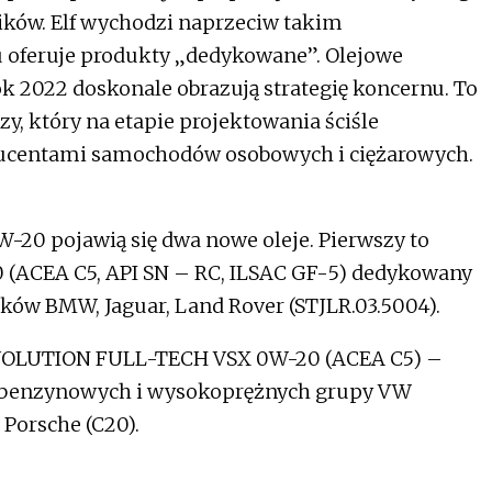
ików. Elf wychodzi naprzeciw takim
 oferuje produkty „dedykowane”. Olejowe
ok 2022 doskonale obrazują strategię koncernu. To
y, który na etapie projektowania ściśle
ducentami samochodów osobowych i ciężarowych.
-20 pojawią się dwa nowe oleje. Pierwszy to
ACEA C5, API SN – RC, ILSAC GF-5) dedykowany
ów BMW, Jaguar, Land Rover (STJLR.03.5004).
EVOLUTION FULL-TECH VSX 0W-20 (ACEA C5) –
w benzynowych i wysokoprężnych grupy VW
 Porsche (C20).