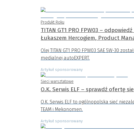
Produkt Roku
TITAN GT1 PRO FPW03 – odpowiedź n
Łukaszem Hercogiem, Product Mana
Olej TITAN GT1 PRO FPW03 SAE 5W-30 zosta
medialnej autoEXPERT.
Artykuł sponsorowany
Sieci warsztatowe
O.K. Serwis ELF – sprawdź ofertę sie
O.K. Serwis ELF to ogólnopolska sieć niez
TEAM i Mekonomen.
Artykuł sponsorowany