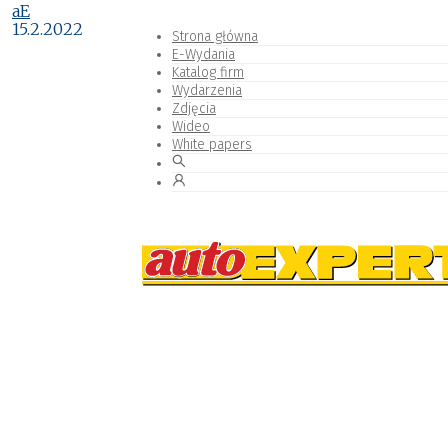
aE
15.2.2022
Strona główna
E-Wydania
Katalog firm
Wydarzenia
Zdjęcia
Wideo
White papers