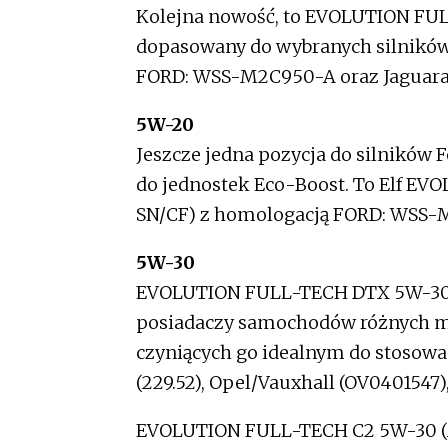
Kolejna nowość, to EVOLUTION FULL
dopasowany do wybranych silnikó
FORD: WSS-M2C950-A oraz Jaguara i
5W-20
Jeszcze jedna pozycja do silników F
do jednostek Eco-Boost. To Elf E
SN/CF) z homologacją FORD: WSS-M2
5W-30
EVOLUTION FULL-TECH DTX 5W-30 (
posiadaczy samochodów różnych m
czyniących go idealnym do stosow
(229.52), Opel/Vauxhall (OV0401547
EVOLUTION FULL-TECH C2 5W-30 (A