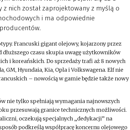
y z nich został zaprojektowany z myślą o
amochodowych i ma odpowiednie
 producentów.
otypy. Francuski gigant olejowy, kojarzony przez
od dłuższego czasu skupia uwagę użytkowników
ch i koreańskich. Do sprzedaży trafi aż 8 nowych
 GM, Hyundaia, Kia, Opla i Volkswagena. Elf nie
rancuskich – nowością w gamie będzie także nowy
ów nie tylko spełniają wymagania najnowszych
roku przesuwają granice technicznych możliwości.
aliczni, oczekują specjalnych „dedykacji” na
 sposób podkreślą współpracę koncernu olejowego