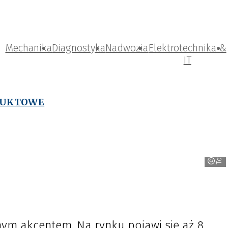
Mechanika
Diagnostyka
Nadwozia
Elektrotechnika &
IT
DUKTOWE
TotalEnergies
ym akcentem. Na rynku pojawi się aż 8