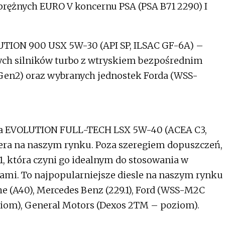
rężnych EURO V koncernu PSA (PSA B71 2290) I
UTION 900 USX 5W-30 (API SP, ILSAC GF-6A) –
ych silników turbo z wtryskiem bezpośrednim
Gen2) oraz wybranych jednostek Forda (WSS-
ka EVOLUTION FULL-TECH LSX 5W-40 (ACEA C3,
llera na naszym rynku. Poza szeregiem dopuszczeń,
 która czyni go idealnym do stosowania w
mi. To najpopularniejsze diesle na naszym rynku
e (A40), Mercedes Benz (229.1), Ford (WSS-M2C
oziom), General Motors (Dexos 2TM – poziom).