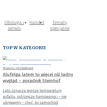
Obsługa i
Handel
Tematy
serwis
specjalne
TOP W KATEGORII
Nowości produktowe
Alufelga latem to więcej niż ładny
wygląd – poradnik Steinhof
Lato oznacza wyższe temperatury
asfaltu, ostrzejsze hamowania i – nie
ukrywajmy – chęć, by samochód