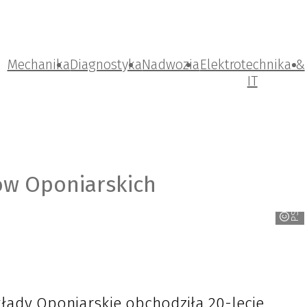
Mechanika
Diagnostyka
Nadwozia
Elektrotechnika &
IT
dów Oponiarskich
PSO
łady Oponiarskie obchodziła 20-lecie