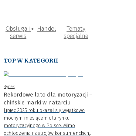
Obsługa i
Handel
Tematy
serwis
specjalne
TOP W KATEGORII
Rynek
Rekordowe lato dla motoryzacji –
chińskie marki w natarciu
Lipiec 2025 roku okazał się wyjątkowo
mocnym miesiącem dla rynku
motoryzacyjnego w Polsce. Mimo
ochłodzenia nastrojów konsumenckich,