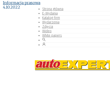
Informacja prasowa
4.10.2022
Strona główna
E-Wydania
Katalog firm
Wydarzenia
Zdjęcia
Wideo
White papers