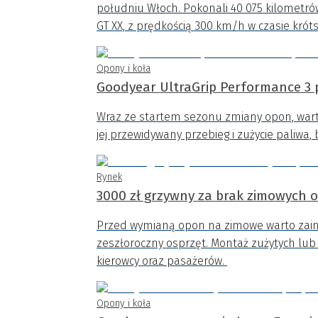
południu Włoch. Pokonali 40 075 kilometr
GT XX, z prędkością 300 km/h w czasie króts
Opony i koła
Goodyear UltraGrip Performance 3 
Wraz ze startem sezonu zmiany opon, wart
jej przewidywany przebieg i zużycie paliwa, 
Rynek
3000 zł grzywny za brak zimowych 
Przed wymianą opon na zimowe warto zai
zeszłoroczny osprzęt. Montaż zużytych lu
kierowcy oraz pasażerów.
Opony i koła