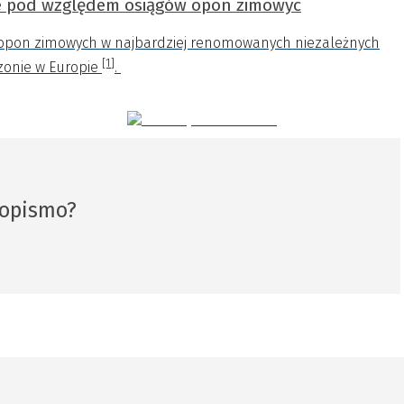
e pod względem osiągów opon zimowyc
 opon zimowych w najbardziej renomowanych niezależnych
[1]
zonie w Europie
.
sopismo?