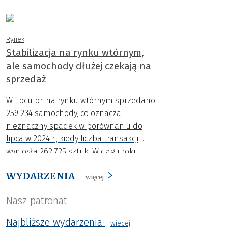
rejestracje aut osiągnęły najwyższy
poziom w tym roku.
Rynek
Stabilizacja na rynku wtórnym,
ale samochody dłużej czekają na
sprzedaż
W lipcu br. na rynku wtórnym sprzedano
259 234 samochody, co oznacza
nieznaczny spadek w porównaniu do
lipca w 2024 r., kiedy liczba transakcji
wyniosła 262 725 sztuk. W ciągu roku
spadła także średnia cena o niemal 4
WYDARZENIA
000 zł.
więcej
Nasz patronat
Najbliższe wydarzenia
wiecej