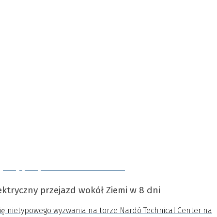
ektryczny przejazd wokół Ziemi w 8 dni
się nietypowego wyzwania na torze Nardò Technical Center na