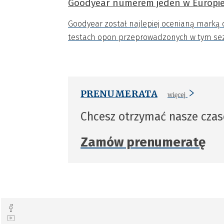
Goodyear numerem jeden w Europi
Goodyear został najlepiej ocenianą marką
testach opon przeprowadzonych w tym se
PRENUMERATA
więcej
Chcesz otrzymać nasze cza
Zamów prenumeratę