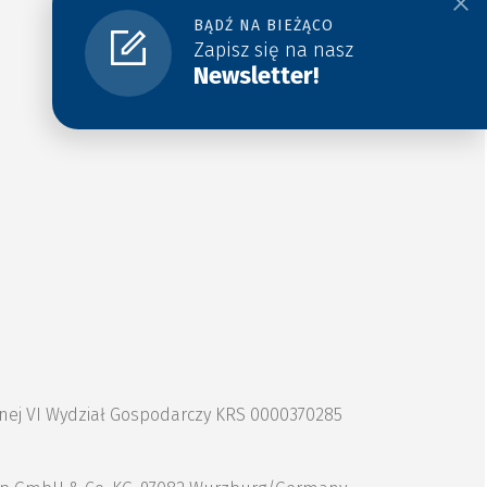
BĄDŹ NA BIEŻĄCO
Zapisz się na nasz
Newsletter!
znej VI Wydział Gospodarczy KRS 0000370285