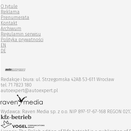
O tytule
Reklama
Prenumerata
Kontakt
Archiwum
Regulamin serwisu
Polityka prywatności
EN
DE
Redakcje i biura: ul. Strzegomska 42AB 53-611 Wrocław
tel. 71 7823 180
autoexpert@autoexpert.pl
Wydawca: Raven Media sp. z o.o. NIP 897-17-67-168 REGON 02