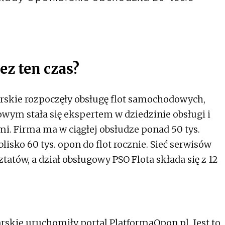
ez ten czas?
rskie rozpoczęły obsługę flot samochodowych,
jowym stała się ekspertem w dziedzinie obsługi i
. Firma ma w ciągłej obsłudze ponad 50 tys.
isko 60 tys. opon do flot rocznie. Sieć serwisów
tatów, a dział obsługowy PSO Flota składa się z 12
skie uruchomiły portal PlatformaOpon.pl. Jest to