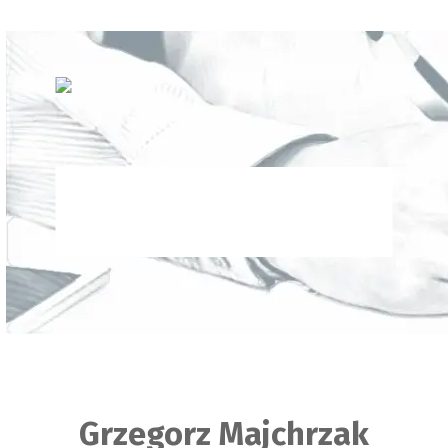
Grzegorz Majchrzak