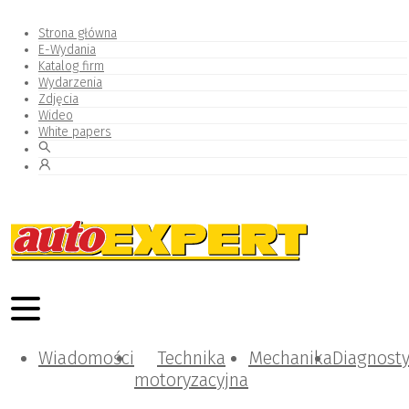
Strona główna
E-Wydania
Katalog firm
Wydarzenia
Zdjęcia
Wideo
White papers
Wiadomości
Technika
Mechanika
Diagnost
motoryzacyjna