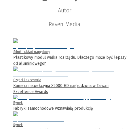
Autor
Raven Media
Silnik i układ napędowy
Plastikowy moduł wałka rozrządu. Dlaczego może być lepszy
od aluminiowego?
Części i akcesoria
Kamera inspekcyjna X2000 HD nagrodzona w Taiwan
Excellence Awards
Rynek
Fabryki samochodowe wznawiają produkcję
Rynek