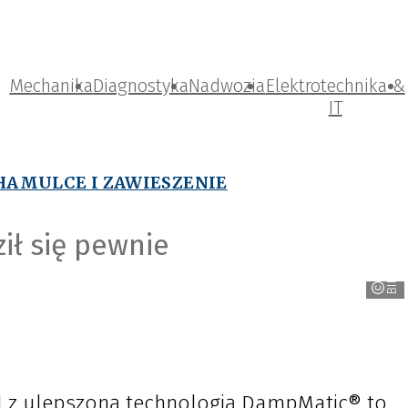
Mechanika
Diagnostyka
Nadwozia
Elektrotechnika &
IT
HAMULCE I ZAWIESZENIE
ł się pewnie
BILSTEIN
 z ulepszoną technologią DampMatic® to