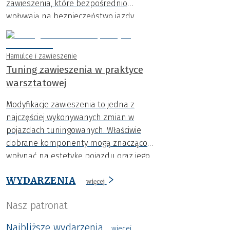
zawieszenia, które bezpośrednio
wpływają na bezpieczeństwo jazdy.
Hamulce i zawieszenie
Tuning zawieszenia w praktyce
warsztatowej
Modyfikacje zawieszenia to jedna z
najczęściej wykonywanych zmian w
pojazdach tuningowanych. Właściwie
dobrane komponenty mogą znacząco
wpłynąć na estetykę pojazdu oraz jego
zachowanie na drodze. Wystarczy jednak
WYDARZENIA
jeden błąd montażowy, aby efekt był
więcej
przeciwny do zamierzonego.
Nasz patronat
Najbliższe wydarzenia
wiecej