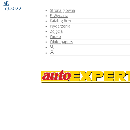
aE
5.9.2022
Strona główna
E-Wydania
Katalog firm
Wydarzenia
Zdjęcia
Wideo
White papers