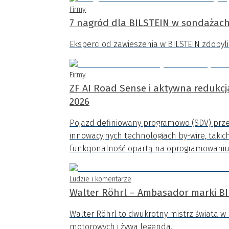
Firmy
7 nagród dla BILSTEIN w sondażach
Eksperci od zawieszenia w BILSTEIN zdobyli 
Firmy
ZF AI Road Sense i aktywna redukc
2026
Pojazd definiowany programowo (SDV) przesz
innowacyjnych technologiach by-wire, takic
funkcjonalność opartą na oprogramowaniu
Ludzie i komentarze
Walter Röhrl – Ambasador marki B
Walter Röhrl to dwukrotny mistrz świata w
motorowych i żywa legenda.