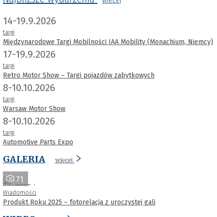
wiecej
14-19.9.2026
targi
Międzynarodowe Targi Mobilności IAA Mobility (Monachium, Niemcy)
17-19.9.2026
targi
Retro Motor Show – Targi pojazdów zabytkowych
8-10.10.2026
targi
Warsaw Motor Show
8-10.10.2026
targi
Automotive Parts Expo
GALERIA
więcej
71
Wiadomości
Produkt Roku 2025 – fotorelacja z uroczystej gali