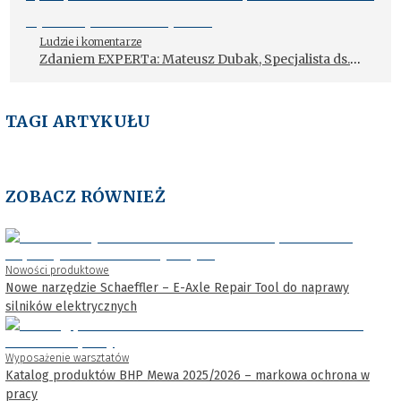
Ludzie i komentarze
Zdaniem EXPERTa: Mateusz Dubak, Specjalista ds.
wdrożeń i wsparcia IT w ASCO Systemy
Informatyczne
TAGI ARTYKUŁU
ZOBACZ RÓWNIEŻ
Nowości produktowe
Nowe narzędzie Schaeffler – E-Axle Repair Tool do naprawy
silników elektrycznych
Wyposażenie warsztatów
Katalog produktów BHP Mewa 2025/2026 – markowa ochrona w
pracy