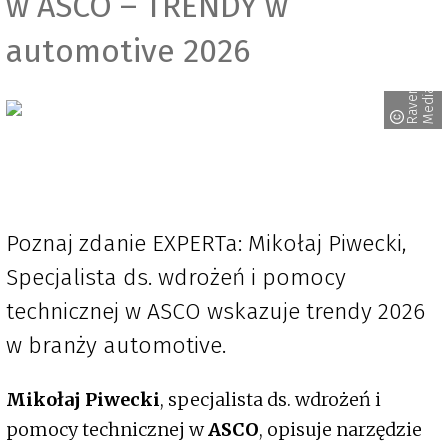
w ASCO – TRENDY w
automotive 2026
R
a
v
e
n
M
e
d
i
a
Poznaj zdanie EXPERTa: Mikołaj Piwecki,
Specjalista ds. wdrożeń i pomocy
technicznej w ASCO wskazuje trendy 2026
w branży automotive.
Mikołaj Piwecki
, specjalista ds. wdrożeń i
pomocy technicznej w
ASCO
, opisuje narzędzie